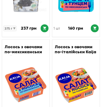
237 грн
160 грн
1 шт
Лосось з овочами
Лосось з овочами
по-мексиканськи
по-італійськи Kaija
Kaija 220 г
220 г