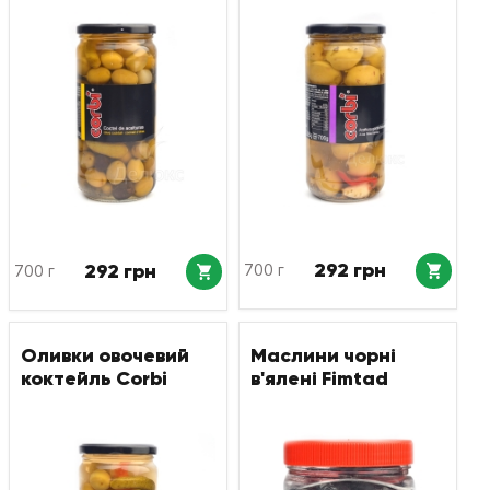
292 грн
292 грн
700 г
700 г
Оливки овочевий
Маслини чорні
коктейль Corbi
в'ялені Fimtad