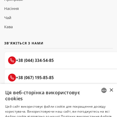
Насіння
Чай
Кава
ЗВ'ЯЖІТЬСЯ З НАМИ
+38 (044) 334-54-85
+38 (067) 195-85-85
×
Ця веб-сторінка використовує
+38 (050) 145-85-45
cookies
RUSSIAN
Цей сайт використовує файли cookie для покращення досвіду
користувача. Використовуючи наш сайт, ви погоджуєтесь на всі
UKRAINIAN
файли cookie відповідно до нашої Політики використання файлів