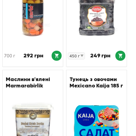
292 грн
249 грн
700 г
Маслини в'ялені
Тунець з овочами
Marmarabirlik
Mexicano Kaija 185 г