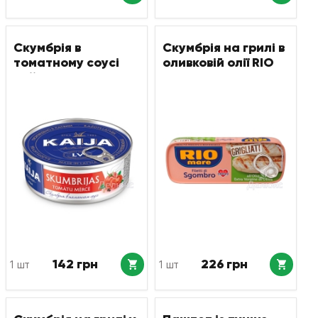
Скумбрія в
Скумбрія на грилі в
томатному соусі
оливковій олії RIO
Kaija 240 г
MARE
142 грн
226 грн
1 шт
1 шт