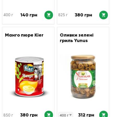
140 грн
380 грн
400 г
825 г
Манго пюре Kier
Оливки зелені
гриль Yunus
380 грн
312 грн
850 г