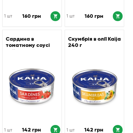
160 грн
160 грн
1 шт
1 шт
Сардина в
Скумбрія в олії Kaija
томатному соусі
240 г
Kaija 240 г
142 грн
142 грн
1 шт
1 шт