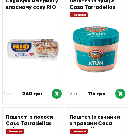
Скумбрія на грилі у
Паштет із тунцю
власному соку RIO
Casa Tarradellas
MARE
Atun
Новинка
260 грн
116 грн
1 шт
125 г
Паштет із лосося
Паштет із свинини
Casa Tarradellas
з травами Casa
Salmon
Tarradellas
Новинка
Новинка