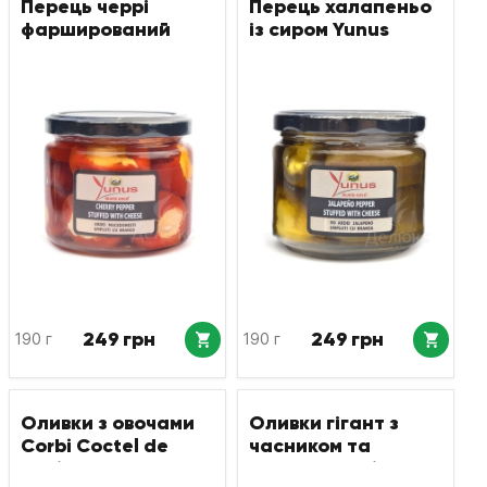
Перець черрі
Перець халапеньо
фарширований
із сиром Yunus
сиром Yunus
249 грн
249 грн
190 г
190 г
Оливки з овочами
Оливки гігант з
Corbi Coctel de
часником та
Aceitunas
перцем Corbi