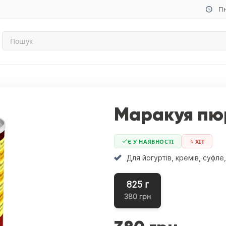
Пн
Маракуя пюр
Є У НАЯВНОСТІ
ХIТ
Для йогуртів, кремів, суфле
825 г
380 грн