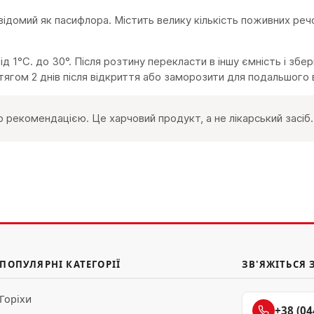
домий як пасифлора. Містить велику кількість поживних речо
д 1°С. до 30°. Після розтину перекласти в іншу ємність і збе
тягом 2 днів після відкриття або заморозити для подальшого 
 рекомендацією. Це харчовий продукт, а не лікарський засіб.
ПОПУЛЯРНІ КАТЕГОРІЇ
ЗВ'ЯЖІТЬСЯ 
Горіхи
+38 (04