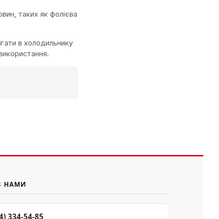
вин, таких як фолієва
рігати в холодильнику
використання.
З НАМИ
4) 334-54-85