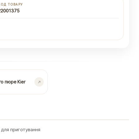
КОД ТОВАРУ
22001375
о пюре Kier
 для приготування