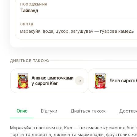
ПОХОДЖЕННЯ
Тайланд
СКЛАД
маракуйя, вода, цукор, загущувач — гуарова камедь
ДИВІТЬСЯ ТАКОЖ:
Ананас шматочками
Лічі в сиропі 
у сиропі Kier
Опис
Відгуки
Дивіться також
Доставк
Маракуйя з насінням від Kier — це смачне кремоподібне
тортів та десертів, джемів та мармеладів, фруктових жел