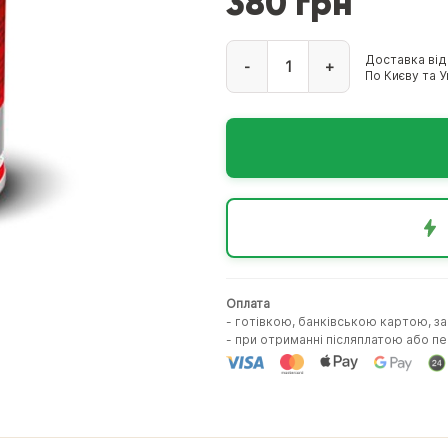
380 грн
Доставка від
-
+
По Києву та Ук
Оплата
- готівкою, банківською картою, з
- при отриманні післяплатою або 