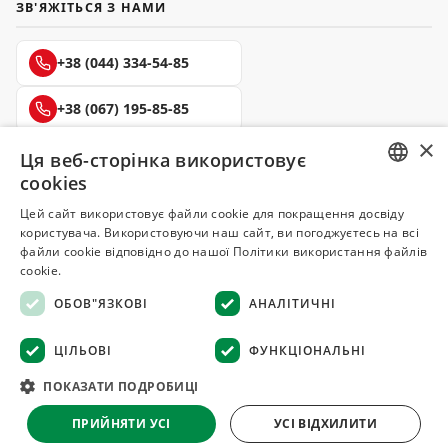
ЗВ'ЯЖІТЬСЯ З НАМИ
+38 (044) 334-54-85
+38 (067) 195-85-85
×
+38 (050) 145-85-45
Ця веб-сторінка використовує
cookies
RUSSIAN
Цей сайт використовує файли cookie для покращення досвіду
користувача. Використовуючи наш сайт, ви погоджуєтесь на всі
UKRAINIAN
файли cookie відповідно до нашої Політики використання файлів
Делюкс
cookie.
СПЕЦІЇ ТА ПРЯНОЩІ
ОБОВ"ЯЗКОВІ
АНАЛІТИЧНІ
© 2008–2026 Магазин спецій та прянощів Делюкс, Київ
ЦІЛЬОВІ
ФУНКЦІОНАЛЬНІ
Всі матеріали на сайті захищені авторським правом
ПОКАЗАТИ ПОДРОБИЦІ
Оферта
·
Повернення товару
·
Гарантія якості
·
Конфіденційність
ПРИЙНЯТИ УСІ
УСІ ВІДХИЛИТИ
·
Відмова від відповідальності