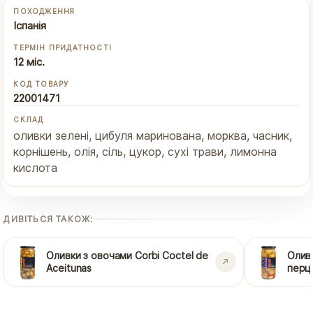
ПОХОДЖЕННЯ
Іспанія
ТЕРМІН ПРИДАТНОСТІ
12 міс.
КОД ТОВАРУ
22001471
СКЛАД
оливки зелені, цибуля маринована, морква, часник,
корнішень, олія, сіль, цукор, сухі трави, лимонна
кислота
ДИВІТЬСЯ ТАКОЖ:
Оливки з овочами Corbi Coctel de
Оливк
Aceitunas
перц