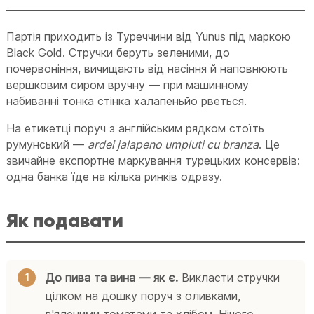
Партія приходить із Туреччини від Yunus під маркою
Black Gold. Стручки беруть зеленими, до
почервоніння, вичищають від насіння й наповнюють
вершковим сиром вручну — при машинному
набиванні тонка стінка халапеньйо рветься.
На етикетці поруч з англійським рядком стоїть
румунський —
ardei jalapeno umpluti cu branza
. Це
звичайне експортне маркування турецьких консервів:
одна банка їде на кілька ринків одразу.
Як подавати
До пива та вина — як є.
Викласти стручки
цілком на дошку поруч з оливками,
в'яленими томатами та хлібом. Нічого