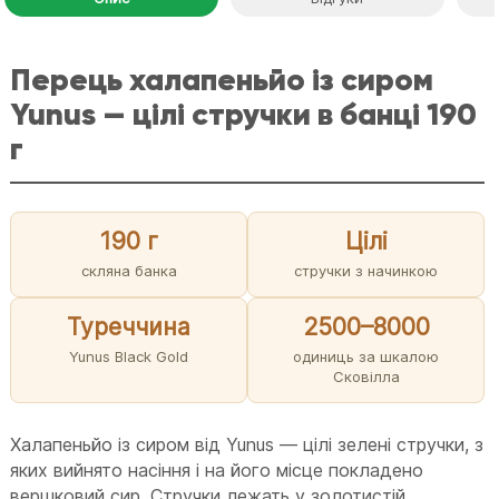
Перець халапеньйо із сиром
Yunus — цілі стручки в банці 190
г
190 г
Цілі
скляна банка
стручки з начинкою
Туреччина
2500–8000
Yunus Black Gold
одиниць за шкалою
Сковілла
Халапеньйо із сиром від Yunus — цілі зелені стручки, з
яких вийнято насіння і на його місце покладено
вершковий сир. Стручки лежать у золотистій