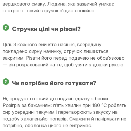
вершкового смаку. Людина, яка зазвичай уникає
гострого, такий стручок з'їдає спокійно.
Стручки цілі чи різані?
Цілі. З кожного вийнято насіння, всередину
покладено сирну начинку, стручок лишається
закритим. Різати його перед подачею не обов'язково
— він розрахований на те, щоб узяти з дошки рукою.
Чи потрібно його готувати?
Ні, продукт готовий до подачі одразу з банки.
Розігрів за бажанням: п'ять хвилин при 180 °C роблять
сир усередині текучим і перетворюють закуску на
подобу халапеньйо-поперів. Смажити й панірувати не
потрібно, оболонка цього не витримає.