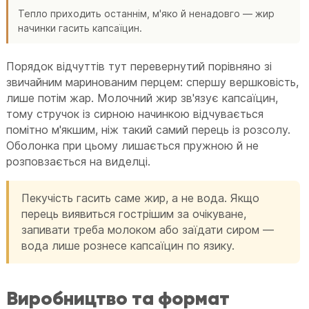
Тепло приходить останнім, м'яко й ненадовго — жир
начинки гасить капсаїцин.
Порядок відчуттів тут перевернутий порівняно зі
звичайним маринованим перцем: спершу вершковість,
лише потім жар. Молочний жир зв'язує капсаїцин,
тому стручок із сирною начинкою відчувається
помітно м'якшим, ніж такий самий перець із розсолу.
Оболонка при цьому лишається пружною й не
розповзається на виделці.
Пекучість гасить саме жир, а не вода. Якщо
перець виявиться гострішим за очікуване,
запивати треба молоком або заїдати сиром —
вода лише рознесе капсаїцин по язику.
Виробництво та формат