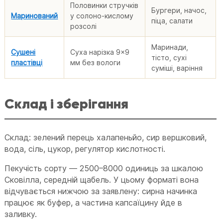
Половинки стручків
Бургери, начос,
Маринований
у солоно-кислому
піца, салати
розсолі
Маринади,
Сушені
Суха нарізка 9×9
тісто, сухі
пластівці
мм без вологи
суміші, варіння
Склад і зберігання
Склад: зелений перець халапеньйо, сир вершковий,
вода, сіль, цукор, регулятор кислотності.
Пекучість сорту — 2500–8000 одиниць за шкалою
Сковілла, середній щабель. У цьому форматі вона
відчувається нижчою за заявлену: сирна начинка
працює як буфер, а частина капсаїцину йде в
заливку.