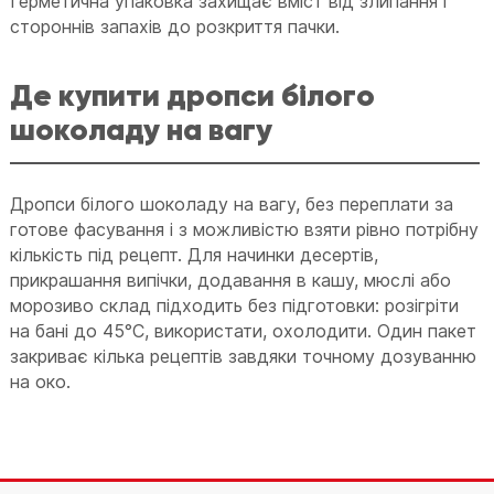
Герметична упаковка захищає вміст від злипання і
стороннів запахів до розкриття пачки.
Де купити дропси білого
шоколаду на вагу
Дропси білого шоколаду на вагу, без переплати за
готове фасування і з можливістю взяти рівно потрібну
кількість під рецепт. Для начинки десертів,
прикрашання випічки, додавання в кашу, мюслі або
морозиво склад підходить без підготовки: розігріти
на бані до 45°C, використати, охолодити. Один пакет
закриває кілька рецептів завдяки точному дозуванню
на око.