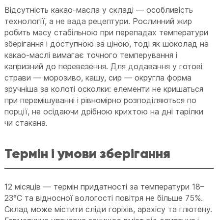
Відсутність какао-масла у складі — особливість
технології, а не вада рецептури. Рослинний жир
робить масу стабільною при перепадах температури
зберігання і доступною за ціною, тоді як шоколад на
какао-маслі вимагає точного темперування і
капризний до перевезення. Для додавання у готові
страви — морозиво, кашу, сир — округла форма
зручніша за колоті осколки: елементи не кришаться
при перемішуванні і рівномірно розподіляються по
порції, не осідаючи дрібною крихтою на дні тарілки
чи стакана.
Термін і умови зберігання
12 місяців — термін придатності за температури 18–
23°C та відносної вологості повітря не більше 75%.
Склад може містити сліди горіхів, арахісу та глютену.