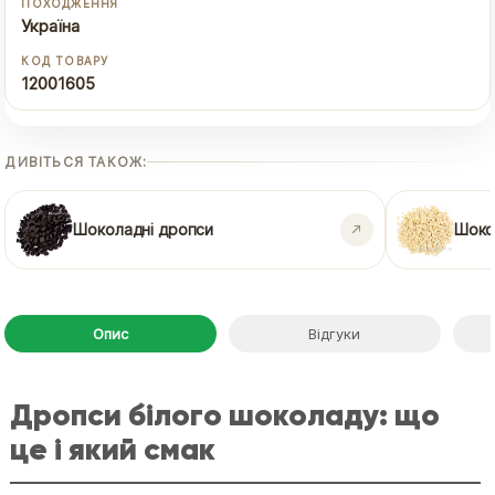
ПОХОДЖЕННЯ
Україна
КОД ТОВАРУ
12001605
ДИВІТЬСЯ ТАКОЖ:
Шоколадні дропси
Шокол
Опис
Відгуки
Дропси білого шоколаду: що
це і який смак