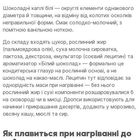
Шоколадні каплі білі — округлі елементи однакового
діаметра й товщини, на відміну від колотих осколків
неправильної форми. Смак солодко-молочний, з
помітною ванільною ноткою.
До складу входять цукор, рослинний жир
(пальмоядрова олія), суха молочна сироватка,
лактоза, декстроза, емульгатор (соєвий лецитин) та
ароматизатор «Білий шоколад» — формально це
кондитерська глазур на рослинній основі, а не
шоколад на какао-маслі. Лецитин тут відповідає за
однорідність маси при нагріванні — без нього
рослинний жир і сухі компоненти розшаровувалися б
на сковороді чи в мисці. Дропси використовують для
начинки і прикрашання десертів, додають у морозиво,
овсяну кашу, мюслі та сир.
Як плавиться при нагріванні до