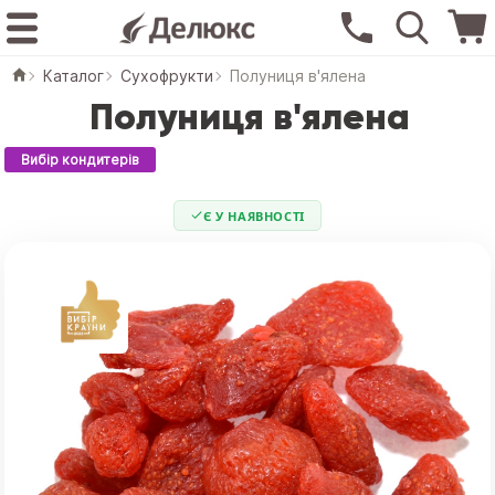
Каталог
Сухофрукти
Полуниця в'ялена
Полуниця в'ялена
Вибір кондитерів
Є У НАЯВНОСТІ