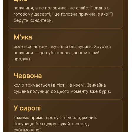
полуниця, а не половинка і не слайс. Її видно в
готовому десерті, і це головна причина, з якої її
беруть кондитери.
М'яка
ріжеться ножем і жується без зусиль. Хрустка
полуниця — це сублімована, зовсім інший
продукт.
Червона
колір тримається і в тісті, і в кремі. Звичайна
сушена полуниця до цього моменту вже буріє.
У сиропі
кажемо прямо: продукт підсолоджений.
Полуницю без цукру шукайте серед
сублімованої.