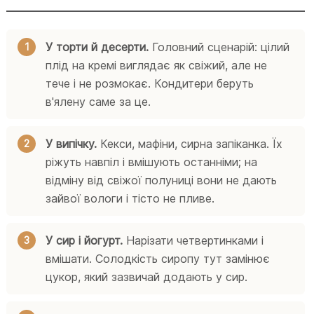
У торти й десерти.
Головний сценарій: цілий
плід на кремі виглядає як свіжий, але не
тече і не розмокає. Кондитери беруть
в'ялену саме за це.
У випічку.
Кекси, мафіни, сирна запіканка. Їх
ріжуть навпіл і вмішують останніми; на
відміну від свіжої полуниці вони не дають
зайвої вологи і тісто не пливе.
У сир і йогурт.
Нарізати четвертинками і
вмішати. Солодкість сиропу тут замінює
цукор, який зазвичай додають у сир.