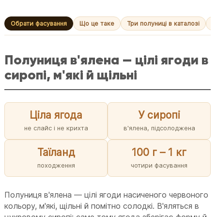
Обрати фасування
Що це таке
Три полуниці в каталозі
К
Полуниця в'ялена — цілі ягоди в
сиропі, м'які й щільні
Ціла ягода
У сиропі
не слайс і не крихта
в'ялена, підсолоджена
Таїланд
100 г – 1 кг
походження
чотири фасування
Полуниця в'ялена — цілі ягоди насиченого червоного
кольору, м'які, щільні й помітно солодкі. В'яляться в
цукровому сиропі: саме тому ягода зберігає форму й