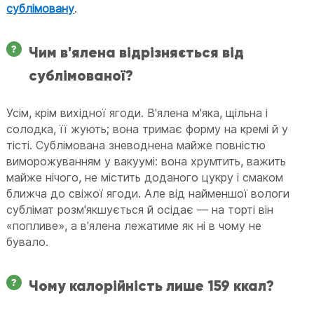
сублімовану
.
Чим в'ялена відрізняється від
сублімованої?
Усім, крім вихідної ягоди. В'ялена м'яка, щільна і
солодка, її жують; вона тримає форму на кремі й у
тісті. Сублімована зневоднена майже повністю
виморожуванням у вакуумі: вона хрумтить, важить
майже нічого, не містить доданого цукру і смаком
ближча до свіжої ягоди. Але від найменшої вологи
сублімат розм'якшується й осідає — на торті він
«попливе», а в'ялена лежатиме як ні в чому не
бувало.
Чому калорійність лише 159 ккал?