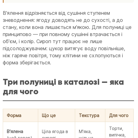
В'ялення відрізняється від сушіння ступенем
зневоднення: ягоду доводять не до сухості, а до
стану, коли вона лишається м'якою. Для полуниці це
принципово — при повному сушінні втрачається і
об'єм, і колір. Сироп тут працює не лише
підсолоджувачем: цукор витягує воду повільніше,
ніж гаряче повітря, тому клітини не схлопуються і
форма зберігається.
Три полуниці в каталозі — яка
для чого
Форма
Що це
Текстура
Для чого
Торти,
В'ялена
Ціла ягода в
М'яка,
випічка,
(цей товар)
сиропі
щільна