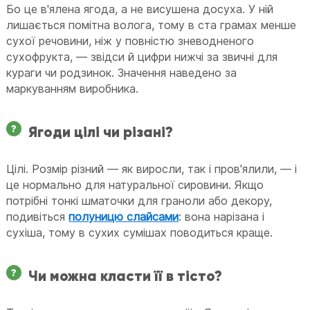
Бо це в'ялена ягода, а не висушена досуха. У ній
лишається помітна волога, тому в ста грамах менше
сухої речовини, ніж у повністю зневодненого
сухофрукта, — звідси й цифри нижчі за звичні для
кураги чи родзинок. Значення наведено за
маркуванням виробника.
Ягоди цілі чи різані?
Цілі. Розмір різний — як виросли, так і пров'ялили, — і
це нормально для натуральної сировини. Якщо
потрібні тонкі шматочки для граноли або декору,
подивіться
полуницю слайсами
: вона нарізана і
сухіша, тому в сухих сумішах поводиться краще.
Чи можна класти її в тісто?