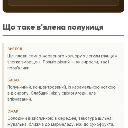
Що таке в'ялена полуниця
ВИГЛЯД
Цілі плоди темно-червоного кольору з легким глянцем,
злегка зморщені. Розмір різний — як виросли, так і
пров'ялили.
ЗАПАХ
Полуничний, концентрований, із карамельною ноткою
від сиропу. Слабший, ніж у свіжої ягоди, але
впізнаваний.
СМАК
Солодкий із кислинкою в середині, текстура щільна і
жувальна, ближча до мармеладу, ніж до сухофрукта.