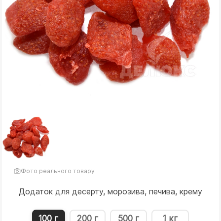
Фото реального товару
Додаток для десерту, морозива, печива, крему
100 г
200 г
500 г
1 кг