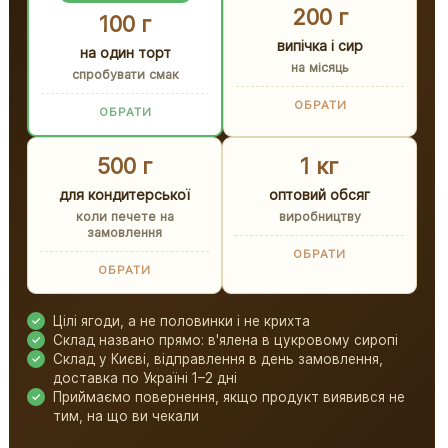
200 г
100 г
випічка і сир
на один торт
на місяць
спробувати смак
ОБРАТИ
ОБРАТИ
500 г
1 кг
для кондитерської
оптовий обсяг
коли печете на
виробництву
замовлення
ОБРАТИ
ОБРАТИ
Цілі ягоди, а не половинки і не крихта
Склад названо прямо: в'ялена в цукровому сиропі
Склад у Києві, відправлення в день замовлення,
доставка по Україні 1–2 дні
Приймаємо повернення, якщо продукт виявився не
тим, на що ви чекали