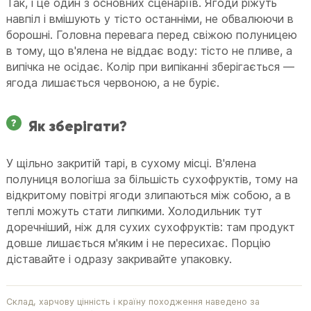
Так, і це один з основних сценаріїв. Ягоди ріжуть
навпіл і вмішують у тісто останніми, не обвалюючи в
борошні. Головна перевага перед свіжою полуницею
в тому, що в'ялена не віддає воду: тісто не пливе, а
випічка не осідає. Колір при випіканні зберігається —
ягода лишається червоною, а не буріє.
Як зберігати?
У щільно закритій тарі, в сухому місці. В'ялена
полуниця вологіша за більшість сухофруктів, тому на
відкритому повітрі ягоди злипаються між собою, а в
теплі можуть стати липкими. Холодильник тут
доречніший, ніж для сухих сухофруктів: там продукт
довше лишається м'яким і не пересихає. Порцію
діставайте і одразу закривайте упаковку.
Склад, харчову цінність і країну походження наведено за