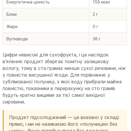
Енергетична цінність
159 ккал
Білки
2 г
Жири
0 г
Вуглеводи
36 г
Цифри невисокі для сухофрукта, і це наслідок
в'ялення: продукт зберігає помітну залишкову
вологу, тому в ста грамах менше сухої речовини, ніж
у повністю висушеної ягоди. Для порівняння: у
сублімованої полуниці, з якої воду прибрали майже
повністю, показники в перерахунку на сто грамів
будуть кратно вищими за тієї самої вихідної
сировини.
Продукт підсолоджений — це вказано у складі
прямо, і ми не називаємо його «полуницею без
цукру». Якщо потрібна ягода без доданого