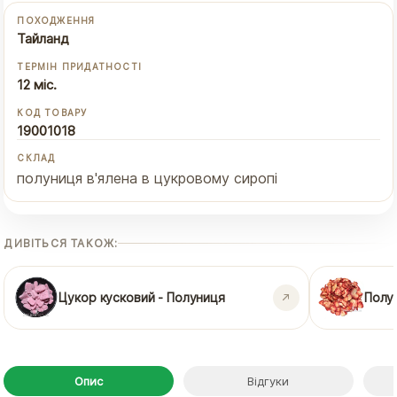
ПОХОДЖЕННЯ
Тайланд
ТЕРМІН ПРИДАТНОСТІ
12 міс.
КОД ТОВАРУ
19001018
СКЛАД
полуниця в'ялена в цукровому сиропі
ДИВІТЬСЯ ТАКОЖ:
Цукор кусковий - Полуниця
Полу
Опис
Відгуки