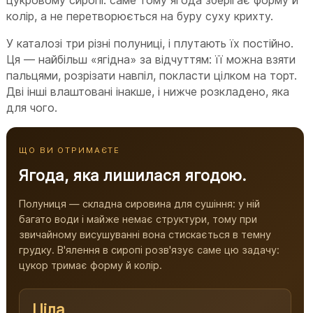
колір, а не перетворюється на буру суху крихту.
У каталозі три різні полуниці, і плутають їх постійно.
Ця — найбільш «ягідна» за відчуттям: її можна взяти
пальцями, розрізати навпіл, покласти цілком на торт.
Дві інші влаштовані інакше, і нижче розкладено, яка
для чого.
ЩО ВИ ОТРИМАЄТЕ
Ягода, яка лишилася ягодою.
Полуниця — складна сировина для сушіння: у ній
багато води і майже немає структури, тому при
звичайному висушуванні вона стискається в темну
грудку. В'ялення в сиропі розв'язує саме цю задачу:
цукор тримає форму й колір.
Ціла