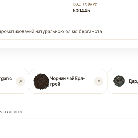
КОД ТОВАРУ
500445
, ароматизований натуральною олією бергамота
rganic
Чорний чай Ерл-
Дар
грей
а і оплата