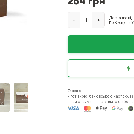
264 грн
Доставка від
-
+
По Києву та Ук
Оплата
- готівкою, банківською картою, з
- при отриманні післяплатою або 