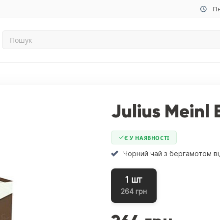
Пн
Julius Meinl
Є У НАЯВНОСТІ
Чорний чай з бергамотом в
1 шт
264 грн