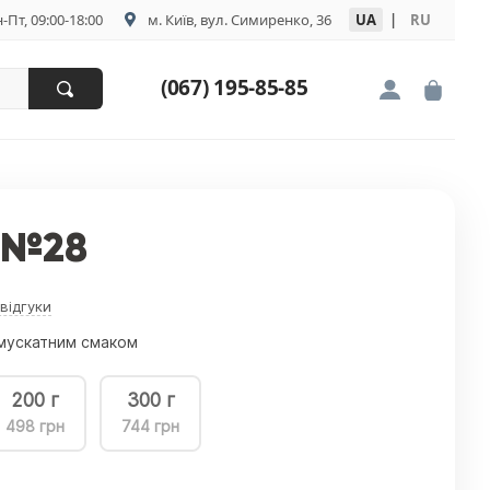
-Пт, 09:00-18:00
м. Київ, вул. Симиренко, 36
UA
|
RU
(067) 195-85-85
 №28
 відгуки
з мускатним смаком
200 г
300 г
498 грн
744 грн