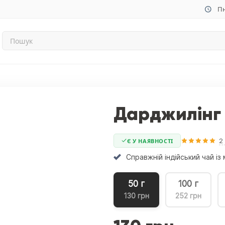
Пн
Дарджилінг
2
Є У НАЯВНОСТІ
Справжній індійський чай і
50 г
100 г
130 грн
252 грн