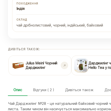
ПОХОДЖЕННЯ
Індія
СКЛАД
чай дрібнолистовий, чорний, індійський, байховий
ДИВІТЬСЯ ТАКОЖ:
Julius Meinl Чорний
Дарджилінг 
Дарджилінг
Hello Tea у 
Опис
Відгуки ( 2 )
Дивіться також
Дос
Чай Дарджилінг №28 - це натуральний байховий чорний ча
листа. Таким чином він насичується максимально корис