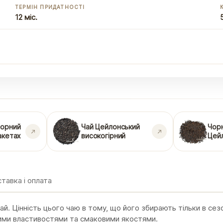
ТЕРМІН ПРИДАТНОСТІ
12 міс.
чорний
Чай Цейлонський
Чорн
пакетах
високогірний
Цей
тавка і оплата
й. Цінність цього чаю в тому, що його збирають тільки в сезо
ними властивостями та смаковими якостями.