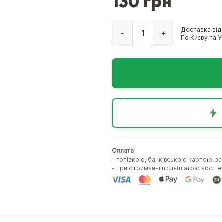
130 грн
Доставка від
-
+
По Києву та Ук
Оплата
- готівкою, банківською картою, з
- при отриманні післяплатою або 