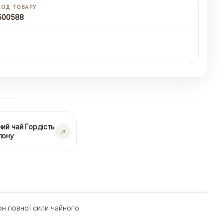
КОД ТОВАРУ
500588
ий чай Гордість
лону
н повної сили чайного