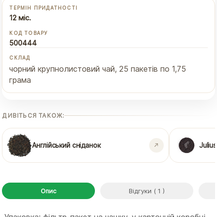
ТЕРМІН ПРИДАТНОСТІ
12 міс.
КОД ТОВАРУ
500444
СКЛАД
чорний крупнолистовий чай, 25 пакетів по 1,75
грама
ДИВІТЬСЯ ТАКОЖ:
Англійський сніданок
Juliu
Опис
Відгуки ( 1 )
Упаковка: фільтр-пакет на чашку, у картонній коробці