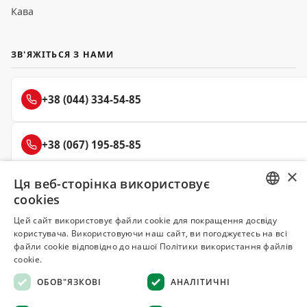
Кава
ЗВ'ЯЖІТЬСЯ З НАМИ
+38 (044) 334-54-85
+38 (067) 195-85-85
×
Ця веб-сторінка використовує
+38 (050) 145-85-45
cookies
RUSSIAN
Цей сайт використовує файли cookie для покращення досвіду
користувача. Використовуючи наш сайт, ви погоджуєтесь на всі
UKRAINIAN
файли cookie відповідно до нашої Політики використання файлів
Делюкс
cookie.
СПЕЦІЇ ТА ПРЯНОЩІ
ОБОВ"ЯЗКОВІ
АНАЛІТИЧНІ