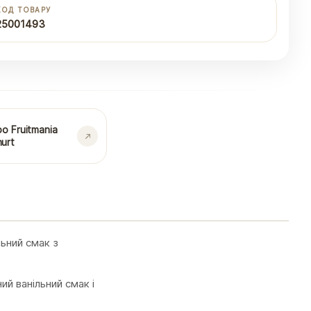
КОД ТОВАРУ
25001493
bo Fruitmania
urt
льний смак з
й ванільний смак і