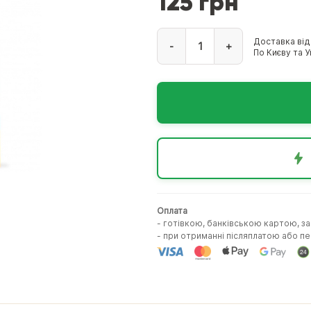
125 грн
Доставка від
-
+
По Києву та Ук
Оплата
- готівкою, банківською картою, з
- при отриманні післяплатою або 