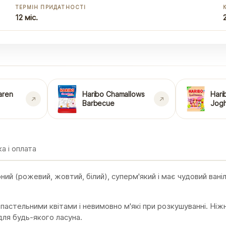
ТЕРМІН ПРИДАТНОСТІ
12 міс.
aren
Haribo Chamallows
Hari
Barbecue
Jogh
а і оплата
ний (рожевий, жовтий, білий), суперм'який і має чудовий вані
стельними квітами і невимовно м'які при розкушуванні. Ніжни
для будь-якого ласуна.