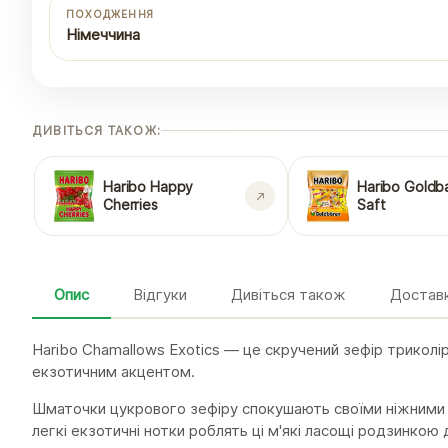
ПОХОДЖЕННЯ
Німеччина
ДИВІТЬСЯ ТАКОЖ:
Haribo Happy
Haribo Goldb
Cherries
Saft
Опис
Відгуки
Дивіться також
Доставк
Haribo Chamallows Exotics — це скручений зефір триколір
екзотичним акцентом.
Шматочки цукрового зефіру спокушають своїми ніжними па
легкі екзотичні нотки роблять ці м'які ласощі родзинкою 