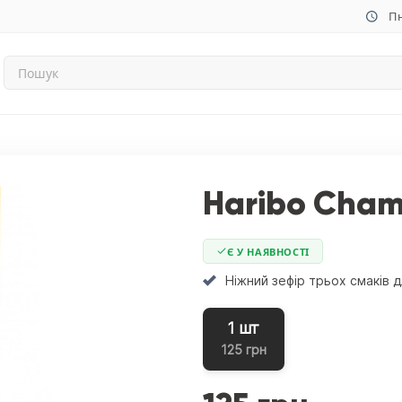
Пн
Haribo Cham
Є У НАЯВНОСТІ
Ніжний зефір трьох смаків д
1 шт
125 грн