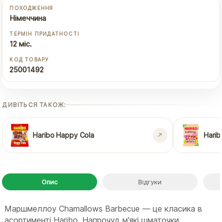
ПОХОДЖЕННЯ
Німеччина
ТЕРМІН ПРИДАТНОСТІ
12 міс.
КОД ТОВАРУ
25001492
ДИВІТЬСЯ ТАКОЖ:
Haribo Happy Cola
Harib
Опис
Відгуки
Маршмеллоу Chamallows Barbecue — це класика в
асортименті Haribo. Напрочуд м'які шматочки