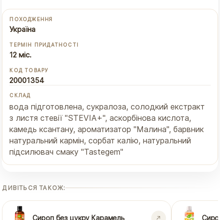
ПОХОДЖЕННЯ
Україна
ТЕРМІН ПРИДАТНОСТІ
12 міс.
КОД ТОВАРУ
20001354
СКЛАД
вода підготовлена, сукралоза, солодкий екстракт
з листя стевії "STEVIA+", аскорбінова кислота,
камедь ксантану, ароматизатор "Малина", барвник
натуральний кармін, сорбат калію, натуральний
підсилювач смаку "Tastegem"
ДИВІТЬСЯ ТАКОЖ:
Сироп без цукру Карамель
Сиро