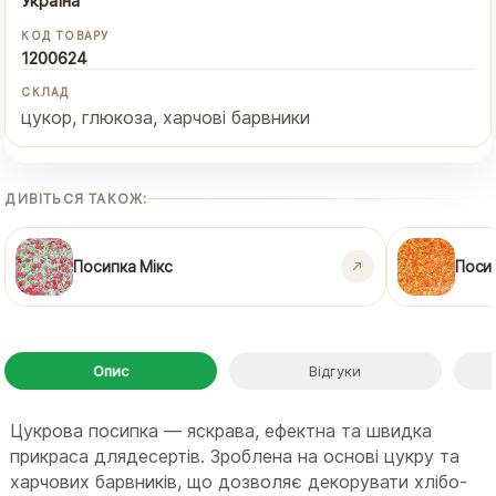
Україна
КОД ТОВАРУ
1200624
СКЛАД
цукор, глюкоза, харчові барвники
ДИВІТЬСЯ ТАКОЖ:
Посипка Мікс
Посип
Опис
Відгуки
Цукрова посипка — яскрава, ефектна та швидка
прикраса длядесертів. Зроблена на основі цукру та
харчових барвників, що дозволяє декорувати хлібо-