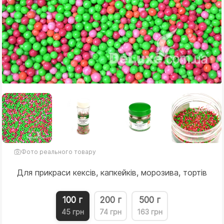
Фото реального товару
Для прикраси кексів, капкейків, морозива, тортів
100 г
200 г
500 г
45 грн
74 грн
163 грн