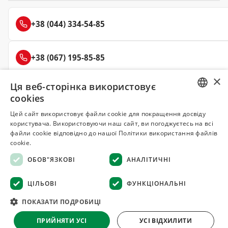
+38 (044) 334-54-85
+38 (067) 195-85-85
×
Ця веб-сторінка використовує
+38 (050) 145-85-45
cookies
RUSSIAN
Цей сайт використовує файли cookie для покращення досвіду
користувача. Використовуючи наш сайт, ви погоджуєтесь на всі
UKRAINIAN
файли cookie відповідно до нашої Політики використання файлів
Делюкс
cookie.
СПЕЦІЇ ТА ПРЯНОЩІ
ОБОВ"ЯЗКОВІ
АНАЛІТИЧНІ
© 2008–2026 Магазин спецій та прянощів Делюкс, Київ
ЦІЛЬОВІ
ФУНКЦІОНАЛЬНІ
Всі матеріали на сайті захищені авторським правом
ПОКАЗАТИ ПОДРОБИЦІ
Оферта
·
Повернення товару
·
Гарантія якості
·
Конфіденційність
ПРИЙНЯТИ УСІ
УСІ ВІДХИЛИТИ
·
Відмова від відповідальності