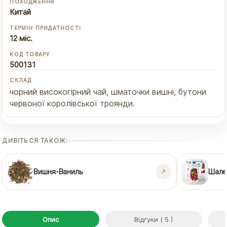
ПОХОДЖЕННЯ
Китай
ТЕРМІН ПРИДАТНОСТІ
12 міс.
КОД ТОВАРУ
500131
СКЛАД
чорний високогірний чай, шматочки вишні, бутони
червоної королівської троянди.
ДИВІТЬСЯ ТАКОЖ:
Вишня-Ваниль
Шален
Опис
Відгуки ( 5 )