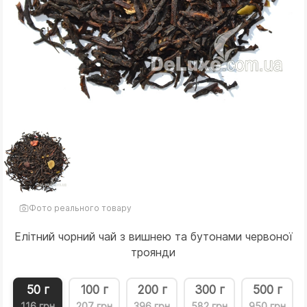
Фото реального товару
Елітний чорний чай з вишнею та бутонами червоної
троянди
50 г
100 г
200 г
300 г
500 г
116 грн
207 грн
396 грн
582 грн
950 грн