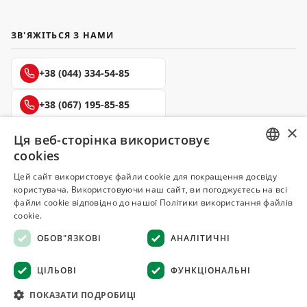
ЗВ'ЯЖІТЬСЯ З НАМИ
+38 (044) 334-54-85
+38 (067) 195-85-85
×
+38 (050) 145-85-45
Ця веб-сторінка використовує
cookies
RUSSIAN
Цей сайт використовує файли cookie для покращення досвіду
користувача. Використовуючи наш сайт, ви погоджуєтесь на всі
UKRAINIAN
файли cookie відповідно до нашої Політики використання файлів
Делюкс
cookie.
СПЕЦІЇ ТА ПРЯНОЩІ
ОБОВ"ЯЗКОВІ
АНАЛІТИЧНІ
© 2008–2026 Магазин спецій та прянощів Делюкс, Київ
ЦІЛЬОВІ
ФУНКЦІОНАЛЬНІ
Всі матеріали на сайті захищені авторським правом
ПОКАЗАТИ ПОДРОБИЦІ