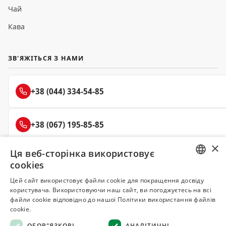
Чай
Кава
ЗВ'ЯЖІТЬСЯ З НАМИ
+38 (044) 334-54-85
+38 (067) 195-85-85
×
Ця веб-сторінка використовує
+38 (050) 145-85-45
cookies
RUSSIAN
Цей сайт використовує файли cookie для покращення досвіду
користувача. Використовуючи наш сайт, ви погоджуєтесь на всі
UKRAINIAN
файли cookie відповідно до нашої Політики використання файлів
Делюкс
cookie.
СПЕЦІЇ ТА ПРЯНОЩІ
ОБОВ"ЯЗКОВІ
АНАЛІТИЧНІ