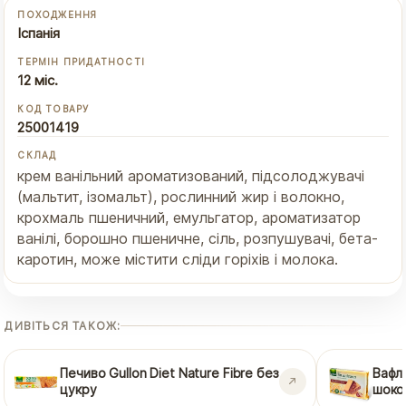
ПОХОДЖЕННЯ
Іспанія
ТЕРМІН ПРИДАТНОСТІ
12 міс.
КОД ТОВАРУ
25001419
СКЛАД
крем ванільний ароматизований, підсолоджувачі
(мальтит, ізомальт), рослинний жир і волокно,
крохмаль пшеничний, емульгатор, ароматизатор
ванілі, борошно пшеничне, сіль, розпушувачі, бета-
каротин, може містити сліди горіхів і молока.
ДИВІТЬСЯ ТАКОЖ:
Печиво Gullon Diet Nature Fibre без
Вафлі
цукру
шоко