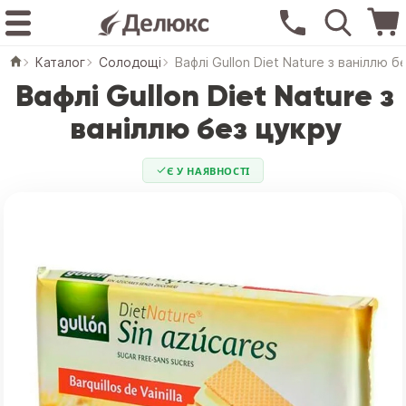
Каталог
Солодощі
Вафлі Gullon Diet Nature з ваніллю б
Вафлі Gullon Diet Nature з
ваніллю без цукру
Є У НАЯВНОСТІ