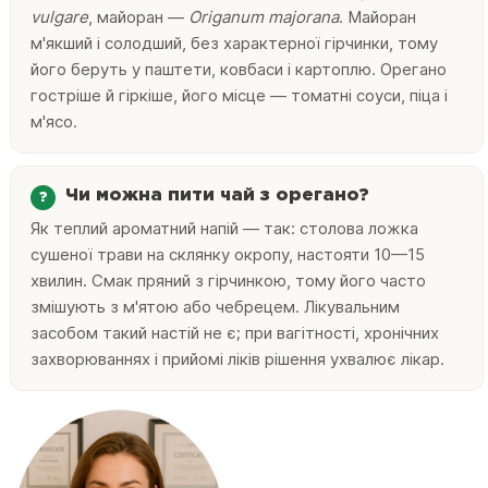
vulgare
, майоран —
Origanum majorana
. Майоран
м'якший і солодший, без характерної гірчинки, тому
його беруть у паштети, ковбаси і картоплю. Орегано
гостріше й гіркіше, його місце — томатні соуси, піца і
м'ясо.
Чи можна пити чай з орегано?
Як теплий ароматний напій — так: столова ложка
сушеної трави на склянку окропу, настояти 10—15
хвилин. Смак пряний з гірчинкою, тому його часто
змішують з м'ятою або чебрецем. Лікувальним
засобом такий настій не є; при вагітності, хронічних
захворюваннях і прийомі ліків рішення ухвалює лікар.