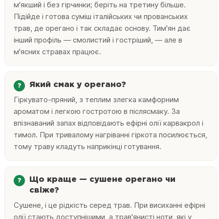
м'якший і без гірчинки; беріть на третину більше.
Підійде і готова суміш італійських чи прованських
трав, де орегано і так складає основу. Тим'ян дає
інший профіль — смолистий і гостріший, — але в
м'ясних стравах працює.
Який смак у орегано?
Гіркувато-пряний, з теплим злегка камфорним
ароматом і легкою гостротою в післясмаку. За
впізнаваний запах відповідають ефірні олії карвакрол і
тимол. При тривалому нагріванні гіркота посилюється,
тому траву кладуть наприкінці готування.
Що краще — сушене орегано чи
свіже?
Сушене, і це рідкість серед трав. При висиханні ефірні
олії стають доступнішими, а трав'янисті ноти, які у