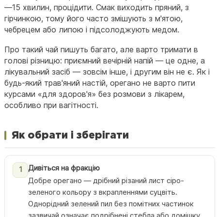
—15 хвилин, процідити. Смак виходить пряний, з
гірчинкою, тому його часто змішують з м'ятою,
чебрецем або липою і підсолоджують медом.
Про такий чай пишуть багато, але варто тримати в
голові різницю: приємний вечірній напій — це одне, а
лікувальний засіб — зовсім інше, і другим він не є. Як і
будь-який трав'яний настій, орегано не варто пити
курсами «для здоров'я» без розмови з лікарем,
особливо при вагітності.
Як обрати і зберігати
Дивіться на фракцію
1
Добре орегано — дрібний різаний лист сіро-
зеленого кольору з вкрапленнями суцвіть.
Однорідний зелений пил без помітних частинок
зазвичай означає подрібнені стебла або домішку.