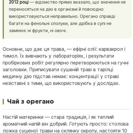
2012 році
— відомство прямо вказало, що значення не
переносяться на дію в організмі й повсюдно
використовуються неправильно. Орегано справді
багате на фенольні сполуки, але дрібка в супі не
замінює ні фрукти, ні овочі.
Основне, що дає ця трава, — ефірні олії: карвакрол і
тимол. Їх вивчають у лабораторіях, і результати
пробіркових робіт регулярно перетворюються на гучні
заголовки. Приписувати сушеній траві в тарілці
медичну дію підстав немає: концентрації у страві
незіставні з тими, що використовують у дослідах.
Чай з орегано
Настій материнки — стара традиція, і як теплий
ароматний напій він добрий. Готують просто: столова
ложка сушеної трави на склянку окропу, настояти 10