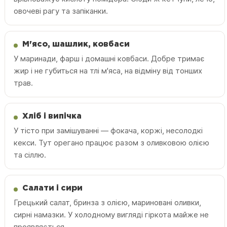
овочеві рагу та запіканки.
М'ясо, шашлик, ковбаси
У маринади, фарш і домашні ковбаси. Добре тримає
жир і не губиться на тлі м'яса, на відміну від тонших
трав.
Хліб і випічка
У тісто при замішуванні — фокача, коржі, несолодкі
кекси. Тут орегано працює разом з оливковою олією
та сіллю.
Салати і сири
Грецький салат, бринза з олією, мариновані оливки,
сирні намазки. У холодному вигляді гіркота майже не
проявляється.