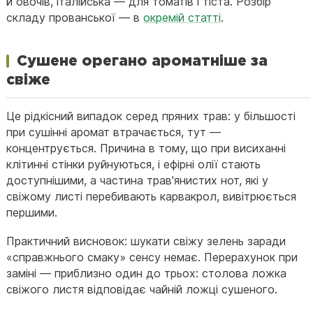
й овочів, італійська — для томатів і тіста. Розбір
складу прованської — в
окремій статті
.
Сушене орегано ароматніше за
свіже
Це рідкісний випадок серед пряних трав: у більшості
при сушінні аромат втрачається, тут —
концентрується. Причина в тому, що при висиханні
клітинні стінки руйнуються, і ефірні олії стають
доступнішими, а частина трав'янистих нот, які у
свіжому листі перебивають карвакрол, вивітрюється
першими.
Практичний висновок: шукати свіжу зелень заради
«справжнього смаку» сенсу немає. Перерахунок при
заміні — приблизно один до трьох: столова ложка
свіжого листя відповідає чайній ложці сушеного.