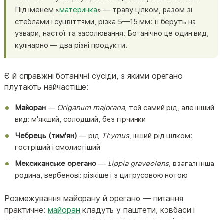
Під іменем «
материнка
» — траву цілком, разом зі
стеблами і суцвіттями, різка 5—15 мм: її беруть на
узвари, настої та засолювання. Ботанічно це один вид,
кулінарно — два різні продукти.
Є й справжні ботанічні сусіди, з якими орегано
плутають найчастіше:
Майоран
—
Origanum majorana
, той самий рід, але інший
вид: м'якший, солодший, без гірчинки
Чебрець (тим'ян)
— рід
Thymus
, інший рід цілком:
гостріший і смолистіший
Мексиканське орегано
—
Lippia graveolens
, взагалі інша
родина, вербенові: різкіше і з цитрусовою нотою
Розмежування майорану й орегано — питання
практичне:
майоран
кладуть у паштети, ковбаси і