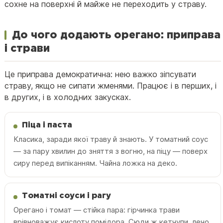
сохне на поверхні й майже не переходить у страву.
До чого додають орегано: приправа
і страви
Це приправа демократична: нею важко зіпсувати
страву, якщо не сипати жменями. Працює і в перших, і
в других, і в холодних закусках.
Піца і паста
Класика, заради якої траву й знають. У томатний соус
— за пару хвилин до зняття з вогню, на піцу — поверх
сиру перед випіканням. Чайна ложка на деко.
Томатні соуси і рагу
Орегано і томат — стійка пара: гірчинка трави
врівноважує кислоту помідора. Сюди ж кетчупи, лечо,