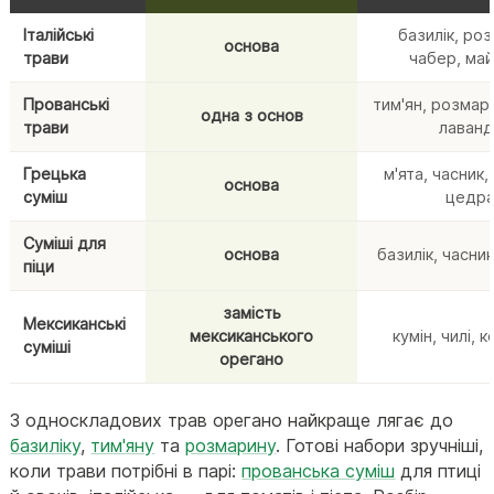
Італійські
базилік, ро
основа
трави
чабер, ма
Прованські
тим'ян, розмар
одна з основ
трави
лаванд
Грецька
м'ята, часник
основа
суміш
цедр
Суміші для
основа
базилік, часни
піци
замість
Мексиканські
мексиканського
кумін, чилі, 
суміші
орегано
З односкладових трав орегано найкраще лягає до
базиліку
,
тим'яну
та
розмарину
. Готові набори зручніші,
коли трави потрібні в парі:
прованська суміш
для птиці