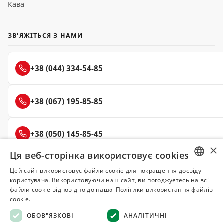
Кава
ЗВ'ЯЖІТЬСЯ З НАМИ
+38 (044) 334-54-85
+38 (067) 195-85-85
+38 (050) 145-85-45
×
Ця веб-сторінка використовує cookies
Цей сайт використовує файли cookie для покращення досвіду
RUSSIAN
користувача. Використовуючи наш сайт, ви погоджуєтесь на всі
Делюкс
файли cookie відповідно до нашої Політики використання файлів
СПЕЦІЇ ТА ПРЯНОЩІ
UKRAINIAN
cookie.
ОБОВ"ЯЗКОВІ
АНАЛІТИЧНІ
© 2008–2026 Магазин спецій та прянощів Делюкс, Київ