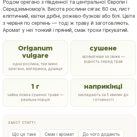
Родом орегано з південної та центральної Європи і
Середземномор'я. Висота рослини сягає 80 см, лист
еліптичний, квітки дрібні, рожево-бузкові або білі. Цвіте
з червня по серпень — тоді ж траву й заготовляють.
Аромат у неї тонкий і пряний, смак трохи гіркуватий.
Origanum
сушене
vulgare
ароматніше за свіже —
рідкість серед трав
одна рослина, три імені:
орегано, материнка, душиця
1 г
наприкінці
чайна ложка сушеної трави —
закладають за 5 хвилин до
реальна порція
готовності
ЗМІСТ СТАТТІ
Що це таке
Смак і аромат
До чого додають