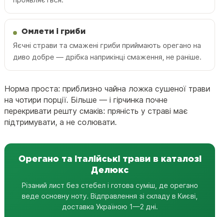
Омлети і гриби
Яєчні страви та смажені гриби приймають орегано на
диво добре — дрібка наприкінці смаження, не раніше.
Норма проста: приблизно чайна ложка сушеної трави
на чотири порції. Більше — і гірчинка почне
перекривати решту смаків: пряність у страві має
підтримувати, а не солювати.
Орегано та італійські трави в каталозі
Делюкс
Різаний лист без стебел і готова суміш, де орегано
веде основну ноту. Відправлення зі складу в Києві,
доставка Україною 1—2 дні.