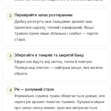
Перевіряйте запах розтиранням
2
Дрібку розітріть між пальцями: аромат має
піднятися одразу, теплий і камфорний. Якщо
травою пахне лише зблизька і слабко — партія
стара.
Зберігайте в темряві та закритій банці
3
Ефірні олії йдуть від світла, тепла й повітря.
Полиця над плитою — найгірше місце, яке можна
обрати.
Рік — розумний строк
4
Формально сушена трава зберігається довше, але
через рік аромат помітно тьмяніє. Купувати мішок
про запас сенсу немає: орегано витрачається