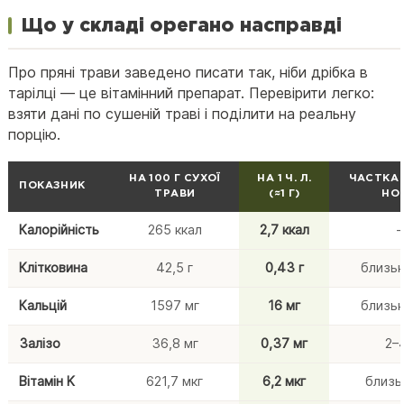
Що у складі орегано насправді
Про пряні трави заведено писати так, ніби дрібка в
тарілці — це вітамінний препарат. Перевірити легко:
взяти дані по сушеній траві і поділити на реальну
порцію.
НА 100 Г СУХОЇ
НА 1 Ч. Л.
ЧАСТКА 
ПОКАЗНИК
ТРАВИ
(≈1 Г)
НО
Калорійність
265 ккал
2,7 ккал
Клітковина
42,5 г
0,43 г
близьк
Кальцій
1597 мг
16 мг
близьк
Залізо
36,8 мг
0,37 мг
2–
Вітамін K
621,7 мкг
6,2 мкг
близь