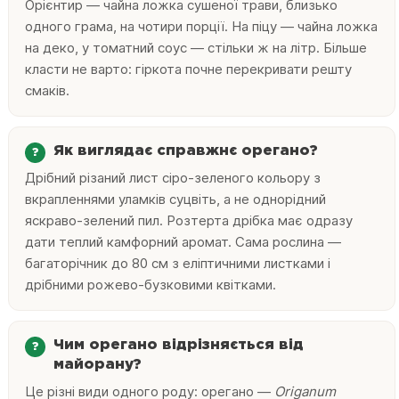
Орієнтир — чайна ложка сушеної трави, близько
одного грама, на чотири порції. На піцу — чайна ложка
на деко, у томатний соус — стільки ж на літр. Більше
класти не варто: гіркота почне перекривати решту
смаків.
Як виглядає справжнє орегано?
Дрібний різаний лист сіро-зеленого кольору з
вкрапленнями уламків суцвіть, а не однорідний
яскраво-зелений пил. Розтерта дрібка має одразу
дати теплий камфорний аромат. Сама рослина —
багаторічник до 80 см з еліптичними листками і
дрібними рожево-бузковими квітками.
Чим орегано відрізняється від
майорану?
Це різні види одного роду: орегано —
Origanum