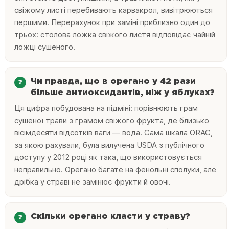
свіжому листі перебивають карвакрол, вивітрюються
першими. Перерахунок при заміні приблизно один до
трьох: столова ложка свіжого листя відповідає чайній
ложці сушеного.
Чи правда, що в орегано у 42 рази
більше антиоксидантів, ніж у яблуках?
Ця цифра побудована на підміні: порівнюють грам
сушеної трави з грамом свіжого фрукта, де близько
вісімдесяти відсотків ваги — вода. Сама шкала ORAC,
за якою рахували, була вилучена USDA з публічного
доступу у 2012 році як така, що використовується
неправильно. Орегано багате на фенольні сполуки, але
дрібка у страві не замінює фрукти й овочі.
Скільки орегано класти у страву?