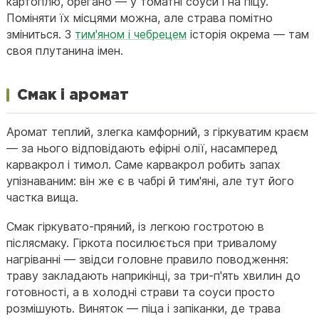
картоплю, орегано — у томатні соуси і на піцу.
Поміняти їх місцями можна, але страва помітно
зміниться. З
тим'яном і чебрецем
історія окрема — там
своя плутанина імен.
Смак і аромат
Аромат теплий, злегка камфорний, з гіркуватим краєм
— за нього відповідають ефірні олії, насамперед
карвакрол і тимол. Саме карвакрол робить запах
упізнаваним: він же є в чабрі й тим'яні, але тут його
частка вища.
Смак гіркувато-пряний, із легкою гостротою в
післясмаку. Гіркота посилюється при тривалому
нагріванні — звідси головне правило поводження:
траву закладають наприкінці, за три-п'ять хвилин до
готовності, а в холодні страви та соуси просто
розмішують. Виняток — піца і запіканки, де трава