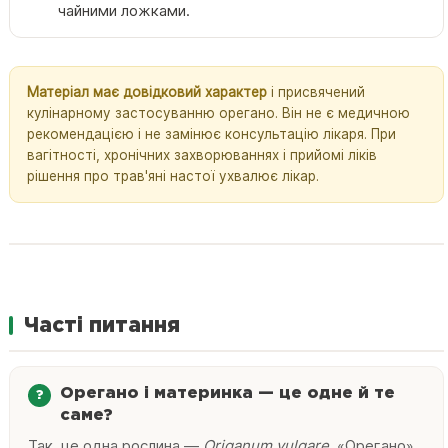
чайними ложками.
Матеріал має довідковий характер
і присвячений
кулінарному застосуванню орегано. Він не є медичною
рекомендацією і не замінює консультацію лікаря. При
вагітності, хронічних захворюваннях і прийомі ліків
рішення про трав'яні настої ухвалює лікар.
Часті питання
Орегано і материнка — це одне й те
саме?
Так, це одна рослина —
Origanum vulgare
. «Орегано»