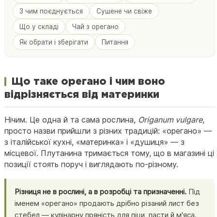
З чим поєднується
Сушене чи свіже
Що у складі
Чай з орегано
Як обрати і зберігати
Питання
Що таке орегано і чим воно
відрізняється від материнки
Нічим. Це одна й та сама рослина,
Origanum vulgare
,
просто назви прийшли з різних традицій: «орегано» —
з італійської кухні, «материнка» і «душиця» — з
місцевої. Плутанина тримається тому, що в магазині ці
позиції стоять поруч і виглядають по-різному.
Різниця не в рослині, а в розробці та призначенні.
Під
іменем «орегано» продають дрібно різаний лист без
стебел — кулінарну пряність для піци, пасти й м'яса.