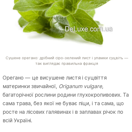
Сушене орегано: дрібний сіро-зелений лист і уламки суцвіть —
так виглядає правильна фракція
Орегано — це висушене листя і суцвіття
материнки звичайної,
Origanum vulgare
,
багаторічної рослини родини глухокропивових. Та
сама трава, без якої не буває піци, і та сама, що
росте на лісових галявинах і в заплавах річок по
всій Україні.