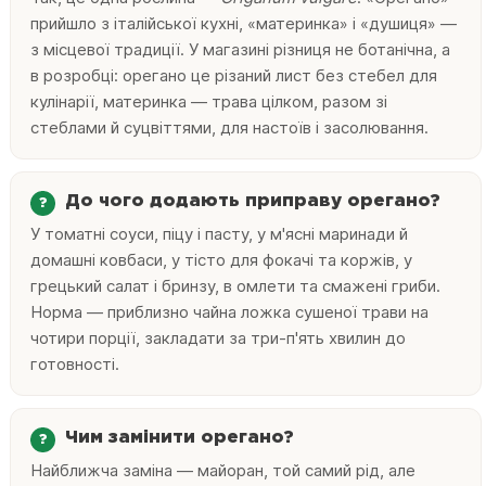
прийшло з італійської кухні, «материнка» і «душиця» —
з місцевої традиції. У магазині різниця не ботанічна, а
в розробці: орегано це різаний лист без стебел для
кулінарії, материнка — трава цілком, разом зі
стеблами й суцвіттями, для настоїв і засолювання.
До чого додають приправу орегано?
У томатні соуси, піцу і пасту, у м'ясні маринади й
домашні ковбаси, у тісто для фокачі та коржів, у
грецький салат і бринзу, в омлети та смажені гриби.
Норма — приблизно чайна ложка сушеної трави на
чотири порції, закладати за три-п'ять хвилин до
готовності.
Чим замінити орегано?
Найближча заміна — майоран, той самий рід, але