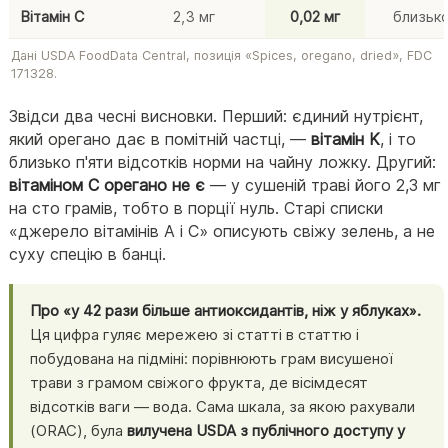
Вітамін C
2,3 мг
0,02 мг
близько
Дані USDA FoodData Central, позиція «Spices, oregano, dried», FDC
171328.
Звідси два чесні висновки. Перший: єдиний нутрієнт,
який орегано дає в помітній частці, —
вітамін K
, і то
близько п'яти відсотків норми на чайну ложку. Другий:
вітаміном C орегано не є
— у сушеній траві його 2,3 мг
на сто грамів, тобто в порції нуль. Старі списки
«джерело вітамінів А і С» описують свіжу зелень, а не
суху спецію в банці.
Про «у 42 рази більше антиоксидантів, ніж у яблуках».
Ця цифра гуляє мережею зі статті в статтю і
побудована на підміні: порівнюють грам висушеної
трави з грамом свіжого фрукта, де вісімдесят
відсотків ваги — вода. Сама шкала, за якою рахували
(ORAC), була
вилучена USDA з публічного доступу у