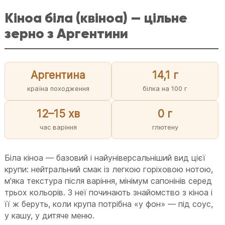
Кіноа біла (квіноа) — цільне
зерно з Аргентини
Аргентина
14,1 г
країна походження
білка на 100 г
12–15 хв
0 г
час варіння
глютену
Біла кіноа — базовий і найуніверсальніший вид цієї
крупи: нейтральний смак із легкою горіховою нотою,
м'яка текстура після варіння, мінімум сапонінів серед
трьох кольорів. З неї починають знайомство з кіноа і
її ж беруть, коли крупа потрібна «у фон» — під соус,
у кашу, у дитяче меню.