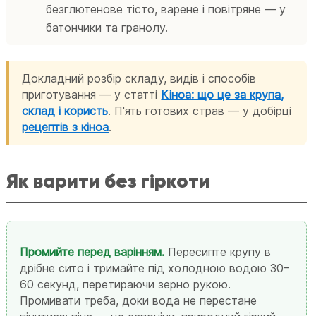
безглютенове тісто, варене і повітряне — у
батончики та гранолу.
Докладний розбір складу, видів і способів
приготування — у статті
Кіноа: що це за крупа,
склад і користь
. П'ять готових страв — у добірці
рецептів з кіноа
.
Як варити без гіркоти
Промийте перед варінням.
Пересипте крупу в
дрібне сито і тримайте під холодною водою 30–
60 секунд, перетираючи зерно рукою.
Промивати треба, доки вода не перестане