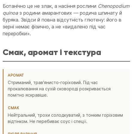
Ботанічно це не злак, а насіння рослини
Chenopodium
quinoa
з родини амарантових — родича шпинату й
буряка. Звідси й повна відсутність глютену: його в
зерні немає фізично, а не «видалено під час
переробки».
Смак, аромат і текстура
АРОМАТ
Стриманий, трав'янисто-горіховий. Під час
прокалювання на сухій сковороді розкривається
помітно яскравіше.
СМАК
Нейтральний, трохи солодкуватий, з тонким горіховим
відтінком. Не перебиває соус і спеції.