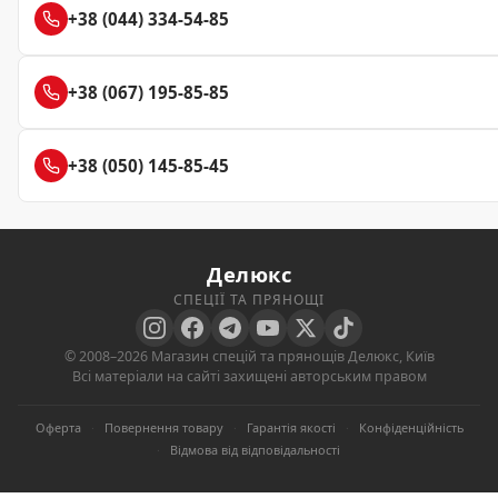
+38 (044) 334-54-85
+38 (067) 195-85-85
+38 (050) 145-85-45
Делюкс
СПЕЦІЇ ТА ПРЯНОЩІ
© 2008–2026 Магазин спецій та прянощів Делюкс, Київ
Всі матеріали на сайті захищені авторським правом
Оферта
·
Повернення товару
·
Гарантія якості
·
Конфіденційність
·
Відмова від відповідальності