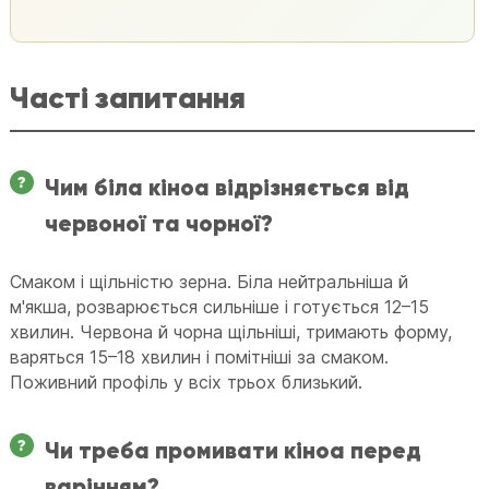
Часті запитання
Чим біла кіноа відрізняється від
червоної та чорної?
Смаком і щільністю зерна. Біла нейтральніша й
м'якша, розварюється сильніше і готується 12–15
хвилин. Червона й чорна щільніші, тримають форму,
варяться 15–18 хвилин і помітніші за смаком.
Поживний профіль у всіх трьох близький.
Чи треба промивати кіноа перед
варінням?