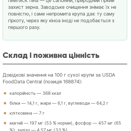
пінитися: піна — це сапоніни, природний гіркий
захист зерна. Заводське очищення знімає їх не
повністю, і саме непромита крупа дає ту саму
гіркоту, через яку кіноа іноді не подобається з
першого разу.
Склад і поживна цінність
Довідкові значення на 100 г сухої крупи за USDA
FoodData Central (позиція 168874):
калорійність — 368 ккал
білки — 14,1 г, жири — 6,1 г, вуглеводи — 64,2 г
клітковина — 7 г
магній — 197 мг (53 % норми), фосфор — 457 мг (65
%), залізо — 4,57 мг (33 %)