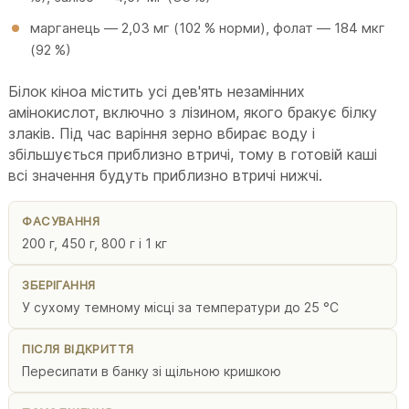
марганець — 2,03 мг (102 % норми), фолат — 184 мкг
(92 %)
Білок кіноа містить усі дев'ять незамінних
амінокислот, включно з лізином, якого бракує білку
злаків. Під час варіння зерно вбирає воду і
збільшується приблизно втричі, тому в готовій каші
всі значення будуть приблизно втричі нижчі.
ФАСУВАННЯ
200 г, 450 г, 800 г і 1 кг
ЗБЕРІГАННЯ
У сухому темному місці за температури до 25 °C
ПІСЛЯ ВІДКРИТТЯ
Пересипати в банку зі щільною кришкою