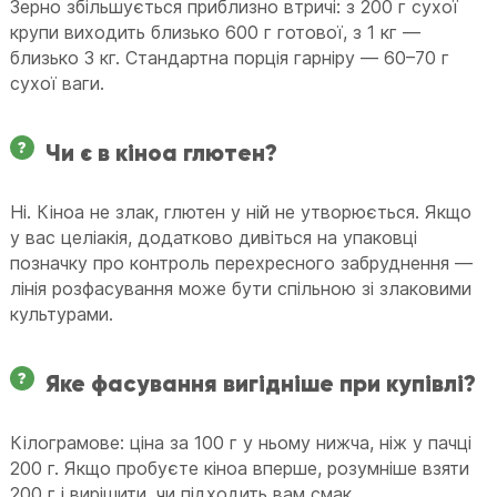
Зерно збільшується приблизно втричі: з 200 г сухої
крупи виходить близько 600 г готової, з 1 кг —
близько 3 кг. Стандартна порція гарніру — 60–70 г
сухої ваги.
Чи є в кіноа глютен?
Ні. Кіноа не злак, глютен у ній не утворюється. Якщо
у вас целіакія, додатково дивіться на упаковці
позначку про контроль перехресного забруднення —
лінія розфасування може бути спільною зі злаковими
культурами.
Яке фасування вигідніше при купівлі?
Кілограмове: ціна за 100 г у ньому нижча, ніж у пачці
200 г. Якщо пробуєте кіноа вперше, розумніше взяти
200 г і вирішити, чи підходить вам смак.