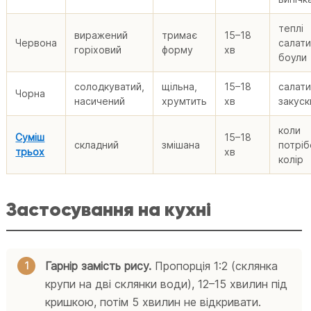
теплі
виражений
тримає
15–18
Червона
салати
горіховий
форму
хв
боули
солодкуватий,
щільна,
15–18
салати
Чорна
насичений
хрумтить
хв
закуск
коли
Суміш
15–18
складний
змішана
потріб
трьох
хв
колір
Застосування на кухні
Гарнір замість рису.
Пропорція 1:2 (склянка
крупи на дві склянки води), 12–15 хвилин під
кришкою, потім 5 хвилин не відкривати.