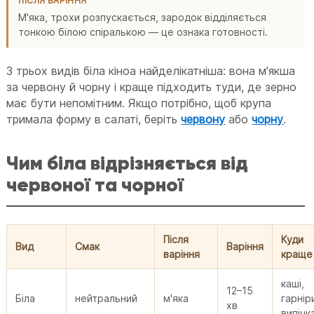
ПІСЛЯ ВАРІННЯ
М'яка, трохи розпускається, зародок відділяється
тонкою білою спіралькою — це ознака готовності.
З трьох видів біла кіноа найделікатніша: вона м'якша
за червону й чорну і краще підходить туди, де зерно
має бути непомітним. Якщо потрібно, щоб крупа
тримала форму в салаті, беріть
червону
або
чорну
.
Чим біла відрізняється від
червоної та чорної
Після
Куди
Вид
Смак
Варіння
варіння
краще
каші,
12–15
Біла
нейтральний
м'яка
гарнір
хв
випічк