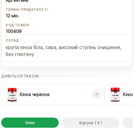
Аргентина
ТЕРМІН ПРИДАТНОСТІ
12 міс.
КОД ТОВАРУ
100409
СКЛАД
крупа кіноа біла, сира, високий ступінь очищення,
без глютену
ДИВІТЬСЯ ТАКОЖ:
Кіноа червона
Кіноа
Опис
Відгуки ( 6 )