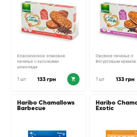
Классическое злаковое
Овсяное печенье з
печенье с кусочками
йогуртовым кремов
шоколада
133 грн
133 грн
1 шт
1 шт
Haribo Chamallows
Haribo Chama
Barbecue
Exotic