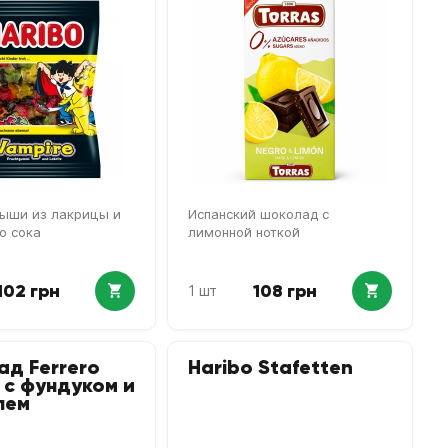
ыши из лакрицы и
Испанский шоколад с
о сока
лимонной ноткой
102 грн
108 грн
1 шт
д Ferrero
Haribo Stafetten
 c фундуком и
лем