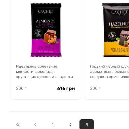
Идеальное сочетание
Горький черный шок
мягкости шоколада,
ароматные лесные 
хрустящих орехов и сладости
создают гармоничн
изюма
сочетание
416 грн
300 г
300 г
1
2
3