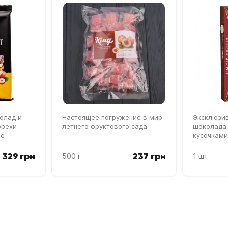
олад и
Настоящее погружение в мир
Эксклюзив
орехи
летнего фруктового сада
шоколада 
ое
кусочками
329 грн
237 грн
500 г
1 шт