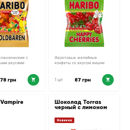
лассические с
Фруктовые желейные
ыми вкусами
конфеты со вкусом вишни
78 грн
87 грн
1 шт
 Vampire
Шоколад Torras
черный с лимоном
Новинка