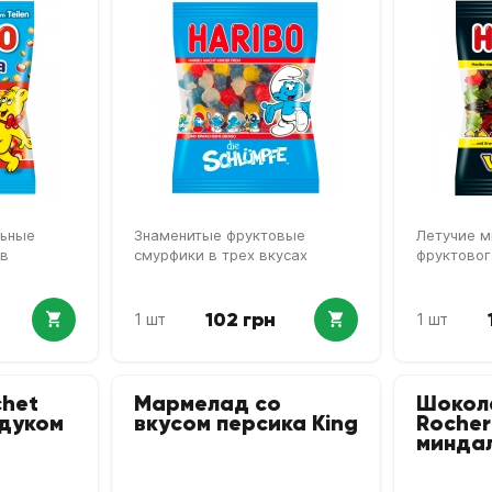
льные
Знаменитые фруктовые
Летучие м
ов
смурфики в трех вкусах
фруктовог
102 грн
1 шт
1 шт
het
Мармелад со
Шокола
ндуком
вкусом персика King
Rocher
минда