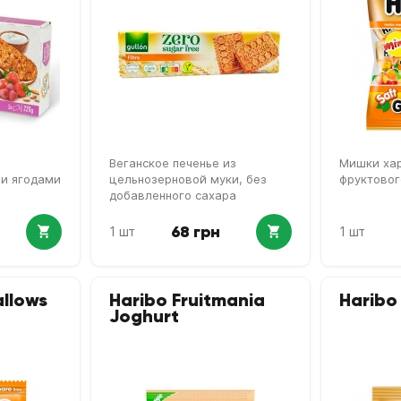
Веганское печенье из
Мишки хар
 и ягодами
цельнозерновой муки, без
фруктовог
добавленного сахара
68 грн
1 шт
1 шт
llows
Haribo Fruitmania
Haribo
Joghurt