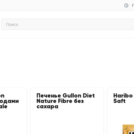
П
on
Печенье Gullon Diet
Haribo
годами
Nature Fibre без
Saft
ale
сахара