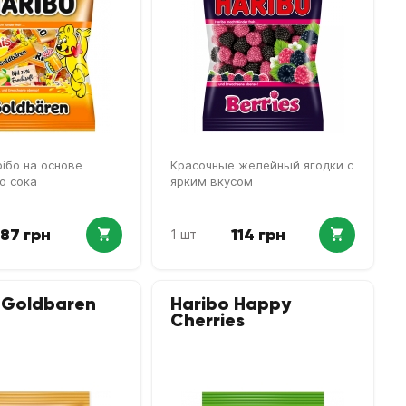
ібо на основе
Красочные желейный ягодки с
о сока
ярким вкусом
87 грн
114 грн
1 шт
 Goldbaren
Haribo Happy
Cherries