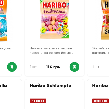
вкусов
Нежные мягкие веганские
Желейки к
конфеты на основе йогурта
натуральн
114 грн
1 шт
1 шт
alla
Haribo Schlumpfe
Haribo
Новинка
Новинка