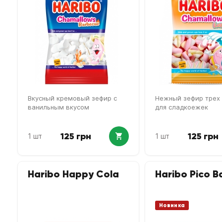
Вкусный кремовый зефир с
Нежный зефир трех 
ванильным вкусом
для сладкоежек
125 грн
125 грн
1 шт
1 шт
Haribo Happy Cola
Haribo Pico B
Новинка