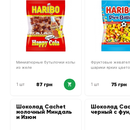
Миниатюрные бутылочки колы
Фруктовые жевате
из желе
шарики ярких цвет
87 грн
75 грн
1 шт
1 шт
Шоколад Cachet
Шоколад Cac
молочный Миндаль
черный с фу
и Изюм