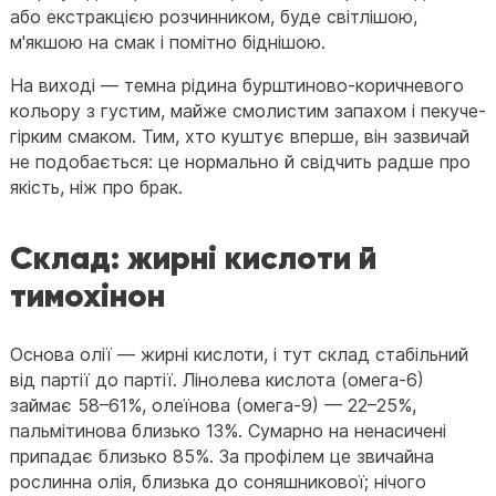
або екстракцією розчинником, буде світлішою,
м'якшою на смак і помітно біднішою.
На виході — темна рідина бурштиново-коричневого
кольору з густим, майже смолистим запахом і пекуче-
гірким смаком. Тим, хто куштує вперше, він зазвичай
не подобається: це нормально й свідчить радше про
якість, ніж про брак.
Склад: жирні кислоти й
тимохінон
Основа олії — жирні кислоти, і тут склад стабільний
від партії до партії. Лінолева кислота (омега-6)
займає 58–61%, олеїнова (омега-9) — 22–25%,
пальмітинова близько 13%. Сумарно на ненасичені
припадає близько 85%. За профілем це звичайна
рослинна олія, близька до соняшникової; нічого