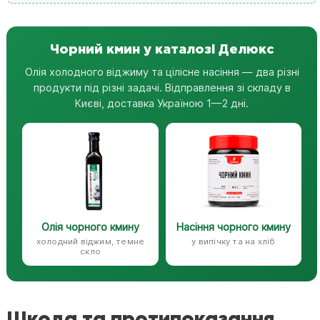
Чорний кмин у каталозі Делюкс
Олія холодного віджиму та цілісне насіння — два різні
продукти під різні задачі. Відправлення зі складу в
Києві, доставка Україною 1—2 дні.
Олія чорного кмину
Насіння чорного кмину
холодний віджим, темне
у випічку та на хліб
скло
Шкода та протипоказання