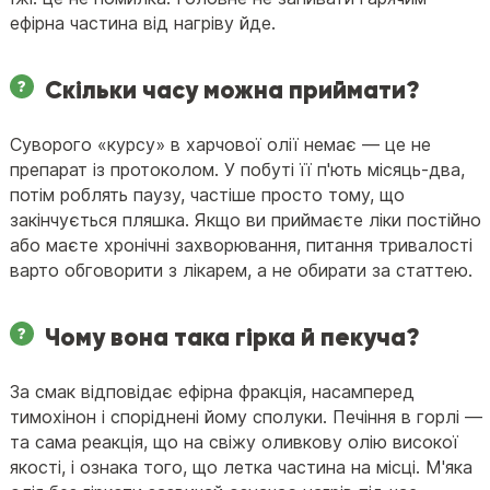
ефірна частина від нагріву йде.
Скільки часу можна приймати?
Суворого «курсу» в харчової олії немає — це не
препарат із протоколом. У побуті її п'ють місяць-два,
потім роблять паузу, частіше просто тому, що
закінчується пляшка. Якщо ви приймаєте ліки постійно
або маєте хронічні захворювання, питання тривалості
варто обговорити з лікарем, а не обирати за статтею.
Чому вона така гірка й пекуча?
За смак відповідає ефірна фракція, насамперед
тимохінон і споріднені йому сполуки. Печіння в горлі —
та сама реакція, що на свіжу оливкову олію високої
якості, і ознака того, що летка частина на місці. М'яка