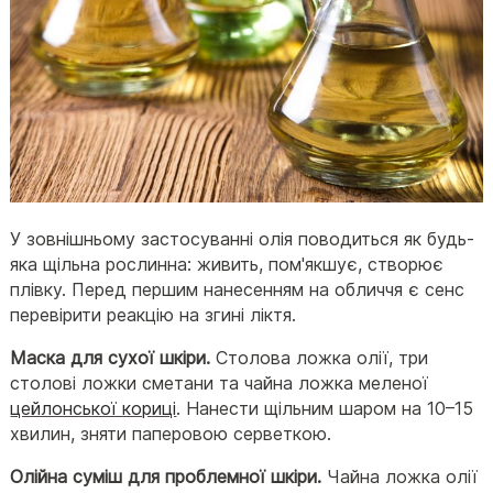
У зовнішньому застосуванні олія поводиться як будь-
яка щільна рослинна: живить, пом'якшує, створює
плівку. Перед першим нанесенням на обличчя є сенс
перевірити реакцію на згині ліктя.
Маска для сухої шкіри.
Столова ложка олії, три
столові ложки сметани та чайна ложка меленої
цейлонської кориці
. Нанести щільним шаром на 10–15
хвилин, зняти паперовою серветкою.
Олійна суміш для проблемної шкіри.
Чайна ложка олії