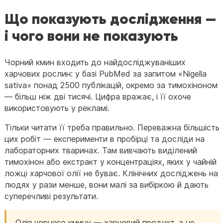
Що показують дослідження —
і чого вони не показують
Чорний кмин входить до найдосліджуваніших
харчових рослин: у базі PubMed за запитом «Nigella
sativa» понад 2500 публікацій, окремо за тимохіноном
— більш ніж дві тисячі. Цифра вражає, і її охоче
використовують у рекламі.
Тільки читати її треба правильно. Переважна більшість
цих робіт — експерименти в пробірці та досліди на
лабораторних тваринах. Там вивчають виділений
тимохінон або екстракт у концентраціях, яких у чайній
ложці харчової олії не буває. Клінічних досліджень на
людях у рази менше, вони малі за вибіркою й дають
суперечливі результати.
Олія чорного кмину — харчовий продукт, а не