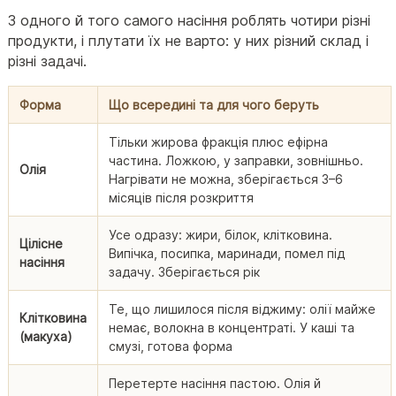
З одного й того самого насіння роблять чотири різні
продукти, і плутати їх не варто: у них різний склад і
різні задачі.
Форма
Що всередині та для чого беруть
Тільки жирова фракція плюс ефірна
частина. Ложкою, у заправки, зовнішньо.
Олія
Нагрівати не можна, зберігається 3–6
місяців після розкриття
Усе одразу: жири, білок, клітковина.
Цілісне
Випічка, посипка, маринади, помел під
насіння
задачу. Зберігається рік
Те, що лишилося після віджиму: олії майже
Клітковина
немає, волокна в концентраті. У каші та
(макуха)
смузі, готова форма
Перетерте насіння пастою. Олія й