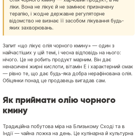
ліки. Вона не лікує й не замінює призначену
терапію, і жодне державне регуляторне
відомство не визнає її засобом лікування будь-
яких захворювань.
Запит «що лікує олія чорного кмину» — один з
найчастіших у цій темі, і чесна відповідь на нього:
нічого. Це не робить продукт марним. Він дає
ненасичені жирні кислоти, вітамін E і характерний смак
— рівно те, що дає будь-яка добра нерафінована олія.
Обіцянки понад це продавець вигадав сам.
Як приймати олію чорного
кмину
Традиційна побутова міра на Близькому Сході та в
Індії — чайна ложка на день. Це кулінарна й культурна