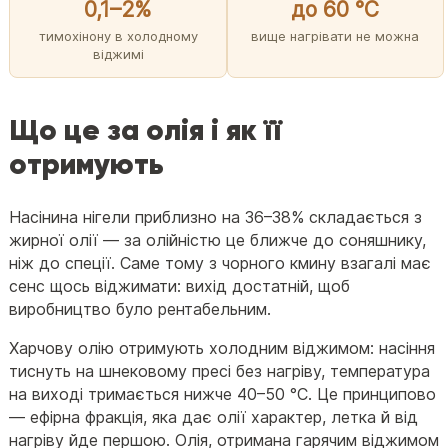
0,1–2%
до 60 °C
тимохінону в холодному
вище нагрівати не можна
віджимі
Що це за олія і як її
отримують
Насінина нігели приблизно на 36–38% складається з
жирної олії — за олійністю це ближче до соняшнику,
ніж до спеції. Саме тому з чорного кмину взагалі має
сенс щось віджимати: вихід достатній, щоб
виробництво було рентабельним.
Харчову олію отримують холодним віджимом: насіння
тиснуть на шнековому пресі без нагріву, температура
на виході тримається нижче 40–50 °C. Це принципово
— ефірна фракція, яка дає олії характер, летка й від
нагріву йде першою. Олія, отримана гарячим віджимом