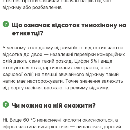
олія без гіркоти зазвичай означає нагрів під час
віджиму або розбавлення.
Що означає відсоток тимохінону на
етикетці?
У чесному холодному віджимі його від сотих часток
відсотка до двох — незалежні перевірки комерційних
олій дають саме такий розкид. Цифри 5% і вище
стосуються стандартизованих екстрактів, а не
харчової олії; на пляшці звичайного віджиму такий
напис має насторожувати. Точне значення залежить
від сорту насіння, врожаю та режиму віджиму.
Чи можна на ній смажити?
Ні. Вище 60 °C ненасичені кислоти окиснюються, а
ефірна частина вивітрюється — лишається дорогий