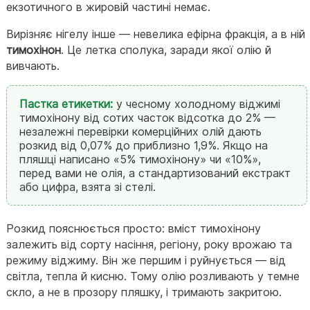
екзотичного в жировій частині немає.
Вирізняє нігелу інше — невелика ефірна фракція, а в ній
тимохінон
. Це летка сполука, заради якої олію й
вивчають.
Пастка етикетки:
у чесному холодному віджимі
тимохінону від сотих часток відсотка до 2% —
незалежні перевірки комерційних олій дають
розкид від 0,07% до приблизно 1,9%. Якщо на
пляшці написано «5% тимохінону» чи «10%»,
перед вами не олія, а стандартизований екстракт
або цифра, взята зі стелі.
Розкид пояснюється просто: вміст тимохінону
залежить від сорту насіння, регіону, року врожаю та
режиму віджиму. Він же першим і руйнується — від
світла, тепла й кисню. Тому олію розливають у темне
скло, а не в прозору пляшку, і тримають закритою.