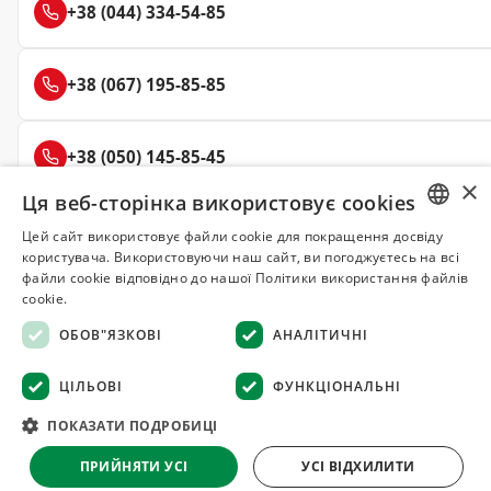
+38 (044) 334-54-85
+38 (067) 195-85-85
+38 (050) 145-85-45
×
Ця веб-сторінка використовує cookies
Цей сайт використовує файли cookie для покращення досвіду
RUSSIAN
користувача. Використовуючи наш сайт, ви погоджуєтесь на всі
Делюкс
файли cookie відповідно до нашої Політики використання файлів
СПЕЦІЇ ТА ПРЯНОЩІ
UKRAINIAN
cookie.
ОБОВ"ЯЗКОВІ
АНАЛІТИЧНІ
© 2008–2026 Магазин спецій та прянощів Делюкс, Київ
Всі матеріали на сайті захищені авторським правом
ЦІЛЬОВІ
ФУНКЦІОНАЛЬНІ
Оферта
·
Повернення товару
·
Гарантія якості
·
Конфіденційність
ПОКАЗАТИ ПОДРОБИЦІ
·
Відмова від відповідальності
ПРИЙНЯТИ УСІ
УСІ ВІДХИЛИТИ