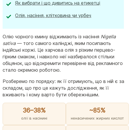
Як вибрати і що дивитись на етикетці
Олія, насіння, клітковина чи урбеч
Олію чорного кмину віджимають із насіння
Nigella
sativa
— того самого калінджі, яким посипають
індійські коржі. Це харчова олія з різким перцево-
гірким смаком, і навколо неї назбиралося стільки
обіцянок, що відокремити перевірене від рекламного
стало окремою роботою.
Розберемо по порядку: як її отримують, що в ній є за
складом, що про це кажуть дослідження, як її
вживають і кому варто бути обережнішим.
36–38%
~85%
олії в насінині
ненасичених жирних кислот