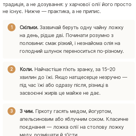
традиція, а не дозування: у харчової олії його просто
не існує. Нижче — практика, а не припис.
Скільки.
Зазвичай беруть одну чайну ложку
на день, рідше дві. Починати розумно з
половини: смак різкий, і незнайома олія на
голодний шлунок переноситься по-різному.
Коли.
Найчастіше п'ють зранку, за 15–20
хвилин до їжі. Якщо натщесерце незручно —
під час їжі або одразу після, різниці в
засвоєнні жирів це майже не дає.
З чим.
Гіркоту гасять медом, йогуртом,
апельсиновим або яблучним соком. Класичне
поєднання — ложка олії на столову ложку
меду, розмішати й з'їсти.