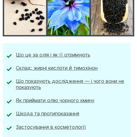
Що це за олія і як її отримують
Склад: жирні кислоти й тимохінон
Що показують дослідження — і чого вони не
показують
Як приймати олію чорного кмину
Шкода та протипоказання
Застосування в косметології