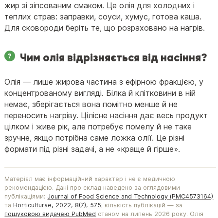
жир зі зіпсованим смаком. Це олія для холодних і
теплих страв: заправки, соуси, хумус, готова каша.
Для сковороди беріть те, що розраховано на нагрів.
Чим олія відрізняється від насіння?
Олія — лише жирова частина з ефірною фракцією, у
концентрованому вигляді. Білка й клітковини в ній
немає, зберігається вона помітно менше й не
переносить нагріву. Цілісне насіння дає весь продукт
цілком і живе рік, але потребує помелу й не таке
зручне, якщо потрібна саме ложка олії. Це різні
формати під різні задачі, а не «краще й гірше».
Матеріал має інформаційний характер і не є медичною
рекомендацією. Дані про склад наведено за оглядовими
публікаціями:
Journal of Food Science and Technology (PMC4573164)
та
Horticulturae, 2022, 8(7), 575
; кількість публікацій — за
пошуковою видачею PubMed
станом на липень 2026 року. Олія