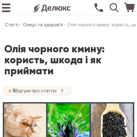
Статтi
Спеції та здоров'я
Олія чорного кмину: користь, шк
Олія чорного кмину:
користь, шкода і як
приймати
★
5
Відгуки про статтю
6