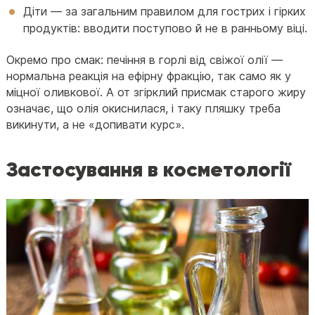
Діти — за загальним правилом для гострих і гірких
продуктів: вводити поступово й не в ранньому віці.
Окремо про смак: печіння в горлі від свіжої олії —
нормальна реакція на ефірну фракцію, так само як у
міцної оливкової. А от згірклий присмак старого жиру
означає, що олія окиснилася, і таку пляшку треба
викинути, а не «допивати курс».
Застосування в косметології