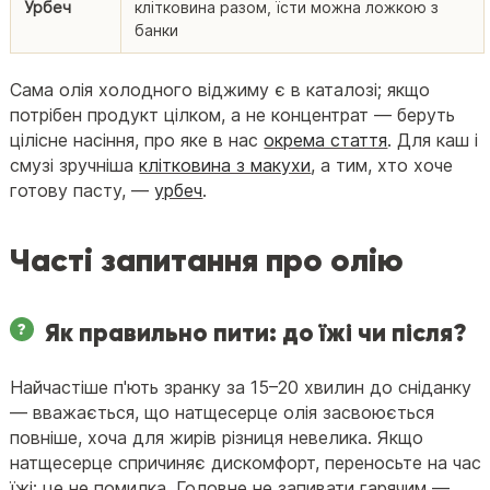
Урбеч
клітковина разом, їсти можна ложкою з
банки
Сама олія холодного віджиму є в каталозі; якщо
потрібен продукт цілком, а не концентрат — беруть
цілісне насіння, про яке в нас
окрема стаття
. Для каш і
смузі зручніша
клітковина з макухи
, а тим, хто хоче
готову пасту, —
урбеч
.
Часті запитання про олію
Як правильно пити: до їжі чи після?
Найчастіше п'ють зранку за 15–20 хвилин до сніданку
— вважається, що натщесерце олія засвоюється
повніше, хоча для жирів різниця невелика. Якщо
натщесерце спричиняє дискомфорт, переносьте на час
їжі: це не помилка. Головне не запивати гарячим —