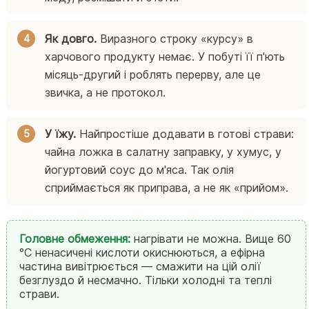
Як довго.
Виразного строку «курсу» в
харчового продукту немає. У побуті її п'ють
місяць-другий і роблять перерву, але це
звичка, а не протокол.
У їжу.
Найпростіше додавати в готові страви:
чайна ложка в салатну заправку, у хумус, у
йогуртовий соус до м'яса. Так олія
сприймається як приправа, а не як «прийом».
Головне обмеження:
нагрівати не можна. Вище 60
°C ненасичені кислоти окиснюються, а ефірна
частина вивітрюється — смажити на цій олії
безглуздо й несмачно. Тільки холодні та теплі
страви.