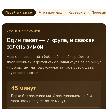
Перейти к заказу
Что такое маш
Как варить
Проращив
ЧТО ВЫ ПОЛУЧИТЕ
Один пакет — и крупа, и свежая
зелень зимой
Маш единственный в бобовой линейке работает в
двух режимах: варится как обычная крупа за 45 минут
и прорастает на подоконнике за трое суток, давая
хрустящие ростки.
45 минут
Варка без замачивания. С замачиванием на 2–3
часа время падает до 25 минут.