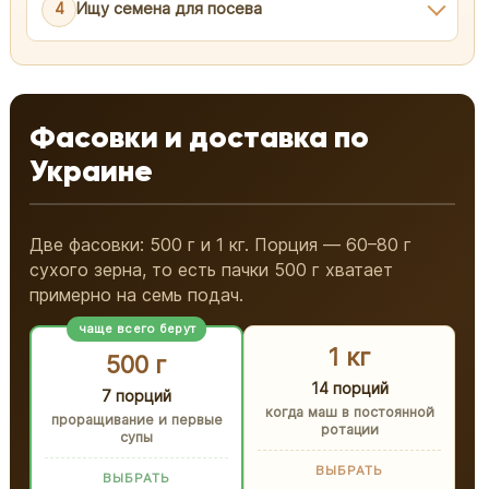
4
Ищу семена для посева
Фасовки и доставка по
Украине
Две фасовки: 500 г и 1 кг. Порция — 60–80 г
сухого зерна, то есть пачки 500 г хватает
примерно на семь подач.
чаще всего берут
1 кг
500 г
14 порций
7 порций
когда маш в постоянной
проращивание и первые
ротации
супы
ВЫБРАТЬ
ВЫБРАТЬ