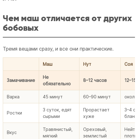
Чем маш отличается от других
бобовых
Тремя вещами сразу, и все они практические.
Маш
Нут
Соя
Не
Замачивание
8–12 часов
12–15 
обязательно
Варка
45 минут
60–90 минут
около 
3 суток, едят
Прорастает
3–4 су
Ростки
сырыми
хуже
бланш
Травянистый,
Ореховый,
Нейтр
Вкус
мягкий
землистый
плотн