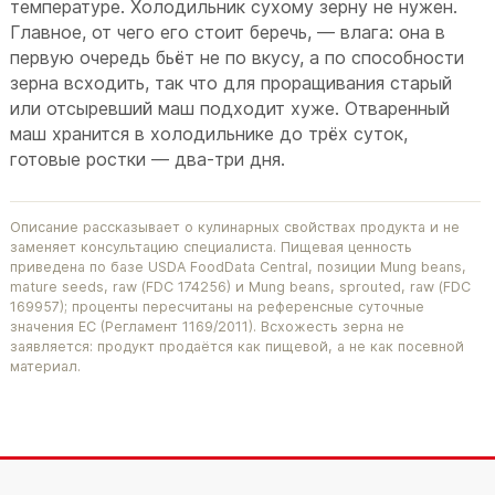
температуре. Холодильник сухому зерну не нужен.
Главное, от чего его стоит беречь, — влага: она в
первую очередь бьёт не по вкусу, а по способности
зерна всходить, так что для проращивания старый
или отсыревший маш подходит хуже. Отваренный
маш хранится в холодильнике до трёх суток,
готовые ростки — два-три дня.
Описание рассказывает о кулинарных свойствах продукта и не
заменяет консультацию специалиста. Пищевая ценность
приведена по базе USDA FoodData Central, позиции Mung beans,
mature seeds, raw (FDC 174256) и Mung beans, sprouted, raw (FDC
169957); проценты пересчитаны на референсные суточные
значения ЕС (Регламент 1169/2011). Всхожесть зерна не
заявляется: продукт продаётся как пищевой, а не как посевной
материал.