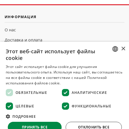
ИНФОРМАЦИЯ
О нас
Доставка и оплата
×
Каталог
Этот веб-сайт использует файлы
cookie
Контакты
RUSSIAN
Этот сайт использует файлы cookie для улучшения
Блог
пользовательского опыта. Используя наш сайт, вы соглашаетесь
UKRAINIAN
на все файлы cookie в соответствии с нашей Политикой
Акции
использования файлов cookie.
Поставщикам
ОБЯЗАТЕЛЬНЫЕ
АНАЛИТИЧЕСКИЕ
ЦЕЛЕВЫЕ
ФУНКЦИОНАЛЬНЫЕ
ПОПУЛЯРНЫЕ КАТЕГОРИИ
ПОДРОБНЕЕ
Орехи
ПРИНЯТЬ ВСЕ
ОТКЛОНИТЬ ВСЕ