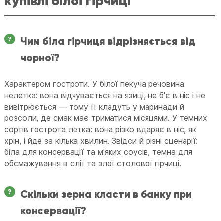
купівлі білої гірчиці
Чим біла гірчиця відрізняється від
чорної?
Характером гостроти. У білої пекуча речовина
нелетка: вона відчувається на язиці, не б'є в ніс і не
вивітрюється — тому її кладуть у маринади й
розсоли, де смак має триматися місяцями. У темних
сортів гострота летка: вона різко вдаряє в ніс, як
хрін, і йде за кілька хвилин. Звідси й різні сценарії:
біла для консервації та м'яких соусів, темна для
обсмажування в олії та злої столової гірчиці.
Скільки зерна класти в банку при
консервації?