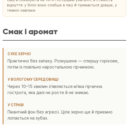
відчуття: у білої воно слабше в піку й тримається довше, у
темної навпаки.
Смак і аромат
СУХЕ ЗЕРНО
Практично без запаху. Розкушене — спершу горіхове,
потім із повільно наростальною гірчинкою.
У ВОЛОГОМУ СЕРЕДОВИЩІ
Через 10–15 хвилин з'являється м'яка гірчична
гострота, яка далі не росте й не зникає.
У СТРАВІ
Пікантний фон без агресії. Ціле зерно ще й приємно
лопається на зубах.