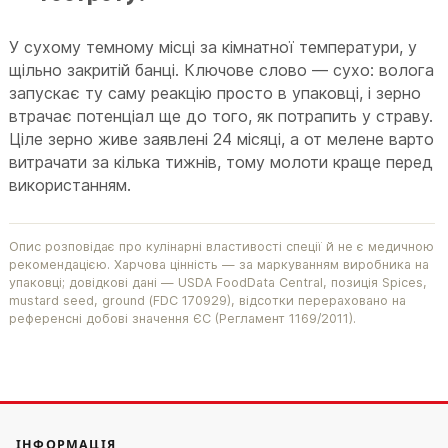
У сухому темному місці за кімнатної температури, у
щільно закритій банці. Ключове слово — сухо: волога
запускає ту саму реакцію просто в упаковці, і зерно
втрачає потенціал ще до того, як потрапить у страву.
Ціле зерно живе заявлені 24 місяці, а от мелене варто
витрачати за кілька тижнів, тому молоти краще перед
використанням.
Опис розповідає про кулінарні властивості спеції й не є медичною
рекомендацією. Харчова цінність — за маркуванням виробника на
упаковці; довідкові дані — USDA FoodData Central, позиція Spices,
mustard seed, ground (FDC 170929), відсотки перераховано на
референсні добові значення ЄС (Регламент 1169/2011).
ІНФОРМАЦІЯ