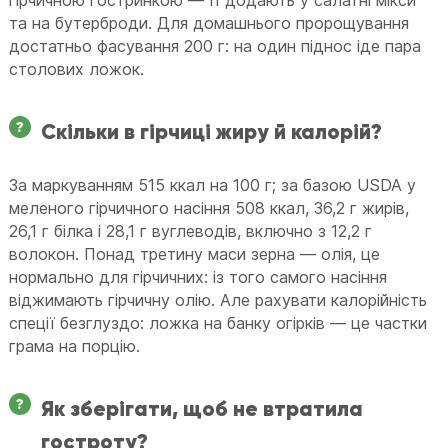
гірчичною гостринкою — її додають у салатні мікси
та на бутерброди. Для домашнього пророщування
достатньо фасування 200 г: на один піднос іде пара
столових ложок.
Скільки в гірчиці жиру й калорій?
За маркуванням 515 ккал на 100 г; за базою USDA у
меленого гірчичного насіння 508 ккал, 36,2 г жирів,
26,1 г білка і 28,1 г вуглеводів, включно з 12,2 г
волокон. Понад третину маси зерна — олія, це
нормально для гірчичних: із того самого насіння
віджимають гірчичну олію. Але рахувати калорійність
спеції безглуздо: ложка на банку огірків — це частки
грама на порцію.
Як зберігати, щоб не втратила
гостроту?