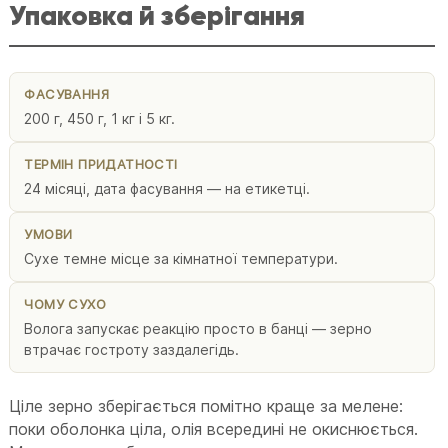
Упаковка й зберігання
ФАСУВАННЯ
200 г, 450 г, 1 кг і 5 кг.
ТЕРМІН ПРИДАТНОСТІ
24 місяці, дата фасування — на етикетці.
УМОВИ
Сухе темне місце за кімнатної температури.
ЧОМУ СУХО
Волога запускає реакцію просто в банці — зерно
втрачає гостроту заздалегідь.
Ціле зерно зберігається помітно краще за мелене:
поки оболонка ціла, олія всередині не окиснюється.