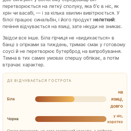
перетворюється на леткý сполуку, яка б'є в ніс, як
хрін чи васабі, — і за кілька хвилин вивітрюється. У
білої працює синальбін, і його продукт
нелеткий
:
печіння відчувається на язиці, зате нікуди не зникає.
Звідси все інше. Біла гірчиця не «видихається» в
банці з огірками за тиждень, тримає смак у готовому
соусі й не перетворює бутерброд на випробування.
Темна в тих самих умовах спершу обпікає, а потім
втрачає характер.
ДЕ ВІДЧУВАЄТЬСЯ ГОСТРОТА
на
язиці,
Біла
довго
у ніс,
Чорна
коротко
Смуги показують не «хто гостріший узагалі», а стійкість