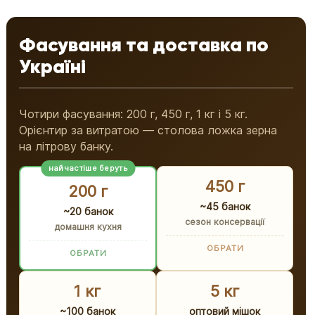
Фасування та доставка по
Україні
Чотири фасування: 200 г, 450 г, 1 кг і 5 кг.
Орієнтир за витратою — столова ложка зерна
на літрову банку.
найчастіше беруть
450 г
200 г
~45 банок
~20 банок
сезон консервації
домашня кухня
ОБРАТИ
ОБРАТИ
1 кг
5 кг
~100 банок
оптовий мішок