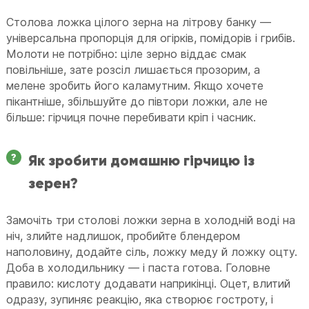
Столова ложка цілого зерна на літрову банку —
універсальна пропорція для огірків, помідорів і грибів.
Молоти не потрібно: ціле зерно віддає смак
повільніше, зате розсіл лишається прозорим, а
мелене зробить його каламутним. Якщо хочете
пікантніше, збільшуйте до півтори ложки, але не
більше: гірчиця почне перебивати кріп і часник.
Як зробити домашню гірчицю із
зерен?
Замочіть три столові ложки зерна в холодній воді на
ніч, злийте надлишок, пробийте блендером
наполовину, додайте сіль, ложку меду й ложку оцту.
Доба в холодильнику — і паста готова. Головне
правило: кислоту додавати наприкінці. Оцет, влитий
одразу, зупиняє реакцію, яка створює гостроту, і