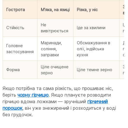
За
Гострота
М'яка, на язиці
Різка, у ніс
ві
Не
Ід
Стійкість
Іде за хвилини
вивітрюється
го
Маринади,
Обсмажування в
Д
Головне
соління,
олії, індійська
гі
застосування
заправки
кухня
со
Ціле очищене
Зн
Форма
Ціле темне зерно
зерно
п
Якщо потрібна та сама різкість, що прошиває ніс,
беріть
чорну гірчицю
. Якщо плануєте розводити
гірчицю вдома ложками — зручніший
гірчичний
порошок
, він уже знежирений і розходиться у воді
без грудочок.