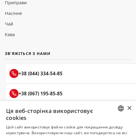
Приправи
Насіння
Чай
Кава
ЗВ'ЯЖІТЬСЯ З НАМИ
+38 (044) 334-54-85
+38 (067) 195-85-85
×
Ця веб-сторінка використовує
+38 (050) 145-85-45
cookies
RUSSIAN
Цей сайт використовує файли cookie для покращення досвіду
користувача. Використовуючи наш сайт, ви погоджуєтесь на всі
UKRAINIAN