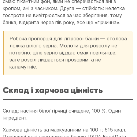
смак: пікантний фон, який не сперечається ані з
кропом, ані з часником. Друга — стійкість: нелетка
гострота не вивітрюється за час зберігання, тому
банка, відкрита через пів року, все ще «гірчична».
Робоча пропорція для літрової банки — столова
ложка цілого зерна. Молоти для розсолу не
потрібно: ціле зерно віддає смак повільніше,
зате розсіл лишається прозорим, а не
каламутніє.
Склад і харчова цінність
Склад: насіння білої гірчиці очищене, 100 %. Один
інгредієнт.
Харчова цінність за маркуванням на 100 г: 515 ккал.
Довідкові дані наводимо за базою USDA FoodData