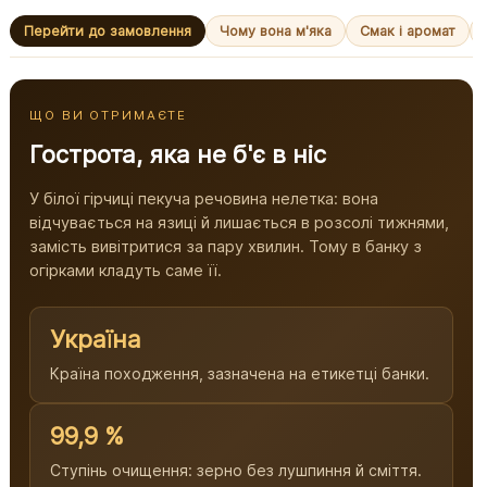
Перейти до замовлення
Чому вона м'яка
Смак і аромат
ЩО ВИ ОТРИМАЄТЕ
Гострота, яка не б'є в ніс
У білої гірчиці пекуча речовина нелетка: вона
відчувається на язиці й лишається в розсолі тижнями,
замість вивітритися за пару хвилин. Тому в банку з
огірками кладуть саме її.
Україна
Країна походження, зазначена на етикетці банки.
99,9 %
Ступінь очищення: зерно без лушпиння й сміття.