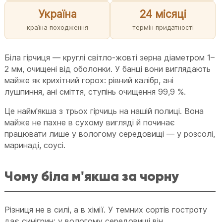
Україна
24 місяці
країна походження
термін придатності
Біла гірчиця — круглі світло-жовті зерна діаметром 1–
2 мм, очищені від оболонки. У банці вони виглядають
майже як крихітний горох: рівний калібр, ані
лушпиння, ані сміття, ступінь очищення 99,9 %.
Це найм'якша з трьох гірчиць на нашій полиці. Вона
майже не пахне в сухому вигляді й починає
працювати лише у вологому середовищі — у розсолі,
маринаді, соусі.
Чому біла м'якша за чорну
Різниця не в силі, а в хімії. У темних сортів гостроту
дає синігрин: у вологому середовищі він