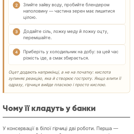
Злийте зайву воду, пробийте блендером
2
наполовину — частина зерен має лишитися
цілою.
Додайте сіль, ложку меду й ложку оцту,
3
перемішайте.
Приберіть у холодильник на добу: за цей час
4
різкість іде, а смак збирається.
Оцет додають наприкінці, а не на початку: кислота
зупиняє реакцію, яка й створює гостроту. Якщо влити її
одразу, гірчиця вийде пласкою і просто кислою.
Чому її кладуть у банки
У консервації в білої гірчиці дві роботи. Перша —