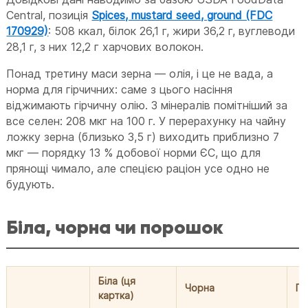
Central, позиція
Spices, mustard seed, ground (FDC
170929)
: 508 ккал, білок 26,1 г, жири 36,2 г, вуглеводи
28,1 г, з них 12,2 г харчових волокон.
Понад третину маси зерна — олія, і це не вада, а
норма для гірчичних: саме з цього насіння
віджимають гірчичну олію. З мінералів помітніший за
все селен: 208 мкг на 100 г. У перерахунку на чайну
ложку зерна (близько 3,5 г) виходить приблизно 7
мкг — порядку 13 % добової норми ЄС, що для
прянощі чимало, але спецією раціон усе одно не
будують.
Біла, чорна чи порошок
Біла (ця
Чорна
П
картка)