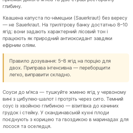
глибину.
Квашена капуста по-німецьки (Sauerkraut) без вересу
— не Sauerkraut. На трилітрову банку достатньо 8–10
ягід: вони задають характерний лісовий тон і
працюють як природний антиоксидант завдяки
ефірним оліям.
Правило дозування: 5–8 ягід на порцію для
двох. Приправа інтенсивна — переборщити
легко, виправити складно.
Соуси до м'яса — тушкуйте жменю ягід у червоному
вині з цибулею-шалот і протріть через сито. Темний
соус із хвойною глибиною — візитівка до качиних
грудок і стейку. У скандинавській кухні плоди
поєднують з корицею та гвоздикою в маринадах для
лосося та оселедця.