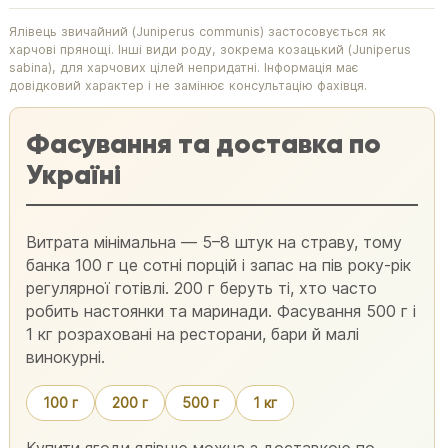
Ялівець звичайний (Juniperus communis) застосовується як
харчові прянощі. Інші види роду, зокрема козацький (Juniperus
sabina), для харчових цілей непридатні. Інформація має
довідковий характер і не замінює консультацію фахівця.
Фасування та доставка по
Україні
Витрата мінімальна — 5–8 штук на страву, тому
банка 100 г це сотні порцій і запас на пів року-рік
регулярної готівлі. 200 г беруть ті, хто часто
робить настоянки та маринади. Фасування 500 г і
1 кг розраховані на ресторани, бари й малі
винокурні.
100 г
200 г
500 г
1 кг