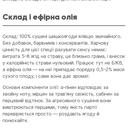
Склад і ефірна олія
Склад: 100% сушені шишкоягоди ялівцю звичайного.
Без добавок, барвників і консервантів. Харчову
цінність для цієї спеції рахувати сенсу немає:
витрата 5–8 ягід на страву, це близько грама, і внесок
у калорійність страви нульовий. Працює тут не БЖВ,
а ефірна олія — на неї припадає порядку 0,5–2% маси
сухого плоду, і саме вона дає аромат.
Основні компоненти олії: α-пінен відповідає за
хвойну ноту, мірцен за трав'яну свіжість, сабінен за
перцевий відтінок. За агресивного сушіння вони
вивітрюються першими, тому якість партії
перевіряється просто — роздавіть ягоду й
понюхайте.