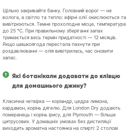
Щільно закривайте банку. Головний ворог — не
волога, а світло та тепло: ефірні олії окислюються та
вивітрюються. Темне прохолодне місце, температура
до 25 °C. При правильному зберіганні запах
тримається весь термін придатності — 12 місяців.
Якщо шишкоягода перестала пахнути при
роздавлюванні — олія вивітрилась, час оновити
запас.
Які ботанікали додавати до ялівцю
для домашнього джину?
Класична четвірка — коріандр, цедра лимона,
кардамон, корінь дягелю. Для London Dry додають
померанець і корінь ірису, для Plymouth — більше
цитрусових. У домашніх умовах без дистиляції
виходить ароматна настоянка на спирті: 2 столові