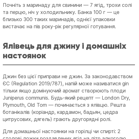
Почніть з маринаду для свинини — 7 ягід, трохи солі
та перцю, ніч у холодильнику. Банка 100 г — це
близько 300 таких маринадів, однієї упаковки
вистачає на пів року-рік регулярної готування.
Ялівець для джину і домашніх
настоянок
Джин без цієї приправи не джин. За законодавством
ЄС (Regulation 2019/787), напій може називатися gin
тільки якщо домінуючий аромат створюють плоди
Juniperus communis. Будь-який рецепт — London Dry,
Plymouth, Old Tom — починається з ялівцю. Решта
ботанікалів (коріандр, кардамон, бадьян, цедра
цитрусових, дягель) грають другорядні ролі.
Для домашньої настоянки на горілці чи спирті: 2
столові ложки роздавлених ягід на літр алкоголю,