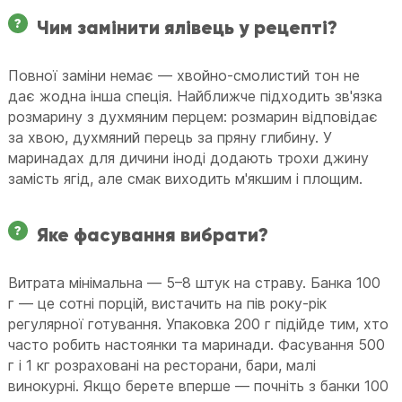
Чим замінити ялівець у рецепті?
Повної заміни немає — хвойно-смолистий тон не
дає жодна інша спеція. Найближче підходить зв'язка
розмарину з духмяним перцем: розмарин відповідає
за хвою, духмяний перець за пряну глибину. У
маринадах для дичини іноді додають трохи джину
замість ягід, але смак виходить м'якшим і площим.
Яке фасування вибрати?
Витрата мінімальна — 5–8 штук на страву. Банка 100
г — це сотні порцій, вистачить на пів року-рік
регулярної готування. Упаковка 200 г підійде тим, хто
часто робить настоянки та маринади. Фасування 500
г і 1 кг розраховані на ресторани, бари, малі
винокурні. Якщо берете вперше — почніть з банки 100