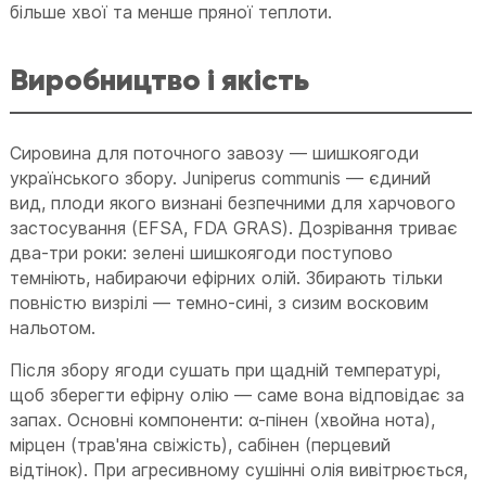
більше хвої та менше пряної теплоти.
Виробництво і якість
Сировина для поточного завозу — шишкоягоди
українського збору. Juniperus communis — єдиний
вид, плоди якого визнані безпечними для харчового
застосування (EFSA, FDA GRAS). Дозрівання триває
два-три роки: зелені шишкоягоди поступово
темніють, набираючи ефірних олій. Збирають тільки
повністю визрілі — темно-сині, з сизим восковим
нальотом.
Після збору ягоди сушать при щадній температурі,
щоб зберегти ефірну олію — саме вона відповідає за
запах. Основні компоненти: α-пінен (хвойна нота),
мірцен (трав'яна свіжість), сабінен (перцевий
відтінок). При агресивному сушінні олія вивітрюється,