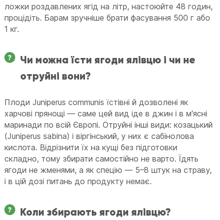
ложки роздавлених ягід на літр, настоюйте 48 годин,
процідіть. Барам зручніше брати фасування 500 г або
1 кг.
Чи можна їсти ягоди ялівцю і чи не
отруйні вони?
Плоди Juniperus communis їстівні й дозволені як
харчові прянощі — саме цей вид іде в джин і в м'ясні
маринади по всій Європі. Отруйні інші види: козацький
(Juniperus sabina) і віргінський, у них є сабінолова
кислота. Відрізнити їх на кущі без підготовки
складно, тому збирати самостійно не варто. Їдять
ягоди не жменями, а як спецію — 5–8 штук на страву,
і в цій дозі питань до продукту немає.
Коли збирають ягоди ялівцю?