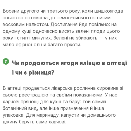
Восени другого чи третього року, коли шишкоягода
повністю потемніла до темно-синього із сизим
восковим нальотом. Достигання йде повільно: на
одному кущі одночасно висять зелені плоди цього
року і стиглі минулих. Зелені не збирають — у них
мало ефірної олії й багато гіркоти.
Чи продаються ягоди ялівцю в аптеці
і чи є різниця?
В аптеці продається лікарська рослинна сировина зі
своєю реєстрацією та своїми показаннями. У нас
харчові прянощі для кухні та бару: той самий
ботанічний вид, але інше призначення й інша
упаковка. Для маринаду, капусти чи домашнього
джину беруть саме харчові.