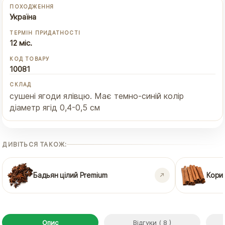
ПОХОДЖЕННЯ
Україна
ТЕРМІН ПРИДАТНОСТІ
12 міс.
КОД ТОВАРУ
10081
СКЛАД
сушені ягоди ялівцю. Має темно-синій колір
діаметр ягід 0,4-0,5 см
ДИВІТЬСЯ ТАКОЖ:
Бадьян цілий Premium
Кори
Опис
Відгуки ( 8 )