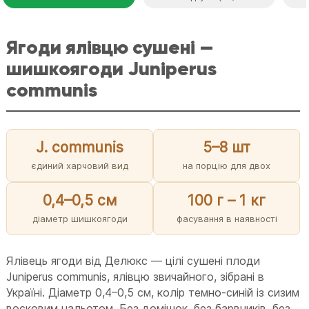
Ягоди ялівцю сушені —
шишкоягоди Juniperus
communis
J. communis
5–8 шт
єдиний харчовий вид
на порцію для двох
0,4–0,5 см
100 г – 1 кг
діаметр шишкоягоди
фасування в наявності
Ялівець ягоди від Делюкс — цілі сушені плоди
Juniperus communis, ялівцю звичайного, зібрані в
Україні. Діаметр 0,4–0,5 см, колір темно-синій із сизим
восковим нальотом. Без домішок, без барвників, без