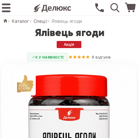
Каталог
Спеції
Ялівець ягоди
Ялівець ягоди
Акцiя
8 відгуків
Є У НАЯВНОСТІ