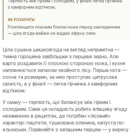
Терпкість між гірким і солодким, у фіналі легка гірчинка
з камфорним відтінком.
ЯК РОЗКРИТИ
Розплющити пласким боком ножа перед закладанням
— ціла ягода майже не віддає ефірну олію.
Ціла сушена шишкоягода на вигляд непримітна —
темна горошина завбільшки з перцеве зерно. Але
варто роздавити її плоскою стороною ножа, і кухня
наповнюється запахом хвойного лісу. Перша нота —
сосна та розмарин, за нею проступає цитрусова
свіжість, а у фіналі — легка гірчинка з камфорним
відтінком.
У смаку — терпкість, що балансує між гірким і
солодким. Саме ця складність робить ялівцеву ягоду
незамінною в рецептах, де потрібен «лісовий»
характер: паштети, тушкована оленина, капуста по-
ельзаськи. Порівняйте з запашним перцем — у вересу