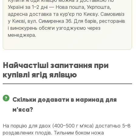
Купити ягоди ялівцю можна з доставкою по
Україні за 1–2 дні — Нова пошта, Укрпошта,
адресна доставка та кур'єр по Києву. Самовивіз
у Києві, вул. Симиренка 36. Для барів, ресторанів
і винокурень обсяги узгоджуємо через
менеджера.
Найчастіші запитання при
купівлі ягід ялівцю
Скільки додавати в маринад для
м'яса?
На порцію для двох (400–500 г м'яса) достатньо 5–8
роздавлених плодів. Тильним боком ножа