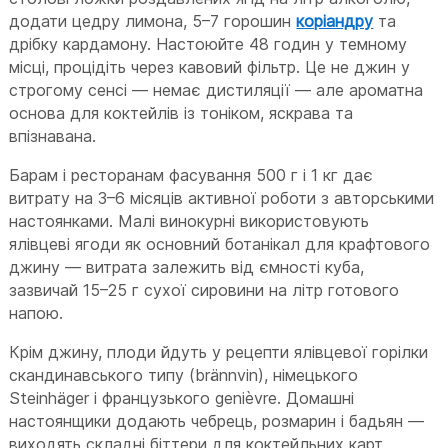
додати цедру лимона, 5–7 горошин
коріандру
та
дрібку кардамону. Настоюйте 48 годин у темному
місці, процідіть через кавовий фільтр. Це не джин у
строгому сенсі — немає дистиляції — але ароматна
основа для коктейлів із тоніком, яскрава та
впізнавана.
Барам і ресторанам фасування 500 г і 1 кг дає
витрату на 3–6 місяців активної роботи з авторськими
настоянками. Малі винокурні використовують
ялівцеві ягоди як основний ботанікал для крафтового
джину — витрата залежить від ємності куба,
зазвичай 15–25 г сухої сировини на літр готового
напою.
Крім джину, плоди йдуть у рецепти ялівцевої горілки
скандинавського типу (brännvin), німецького
Steinhäger і французького genièvre. Домашні
настоянщики додають чебрець, розмарин і бадьян —
виходять складні біттери для коктейльних карт.