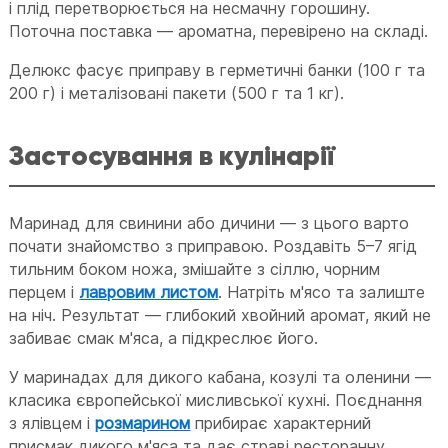
і плід перетворюється на несмачну горошину.
Поточна поставка — ароматна, перевірено на складі.
Делюкс фасує приправу в герметичні банки (100 г та
200 г) і металізовані пакети (500 г та 1 кг).
Застосування в кулінарії
Маринад для свинини або дичини — з цього варто
почати знайомство з приправою. Роздавіть 5–7 ягід
тильним боком ножа, змішайте з сіллю, чорним
перцем і
лавровим листом
. Натріть м'ясо та залиште
на ніч. Результат — глибокий хвойний аромат, який не
забиває смак м'яса, а підкреслює його.
У маринадах для дикого кабана, козулі та оленини —
класика європейської мисливської кухні. Поєднання
з ялівцем і
розмарином
прибирає характерний
присмак дикого м'яса та дає страві ресторанну