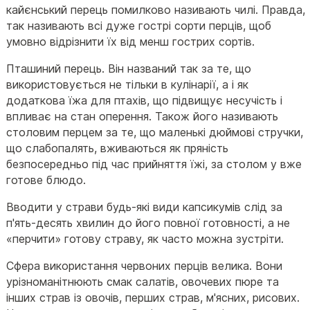
кайєнський перець помилково називають чилі. Правда,
так називають всі дуже гострі сорти перців, щоб
умовно відрізнити їх від менш гострих сортів.
Пташиний перець. Він названий так за те, що
використовується не тільки в кулінарії, а і як
додаткова їжа для птахів, що підвищує несучість і
впливає на стан оперення. Також його називають
столовим перцем за те, що маленькі дюймові стручки,
що слабопалять, вживаються як пряність
безпосередньо під час прийняття їжі, за столом у вже
готове блюдо.
Вводити у страви будь-які види капсикумів слід за
п'ять-десять хвилин до його повної готовності, а не
«перчити» готову страву, як часто можна зустріти.
Сфера використання червоних перців велика. Вони
урізноманітнюють смак салатів, овочевих пюре та
інших страв із овочів, перших страв, м'ясних, рисових.