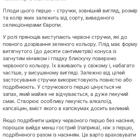
Плоди цього перцю - стручки, зовнішній вигляд, розмір
та колір яких залежить від сорту, виведеного
селекціонерами Європи.
У ролі прянощів виступають червоні стручки, які до
повного дозрівання зеленого кольору. Плід має форму
витягнутого (до десяти сантиметрів) конуса із
загнутим кінчиком і гладку блискучу поверхню
червоного кольору. Їх вживають у свіжому і, набагато
частіше, у висушеному вигляді. Залежно від цілей
застосування стручки використовують повністю або
подрібнюють. У стручкового перцю цінується не
запах, який майже не відчувається, а дуже пекучий
смак. Створює особливу пекучість алкалоїд
капсаїцин, вміст якого в капсікумах досить великий.
Якщо подрібнити шкірку червоного перцю без насіння,
порошок вийде менш гострий (паприка), ніж з перцю,
подрібненого разом із насінням. Це варто враховувати