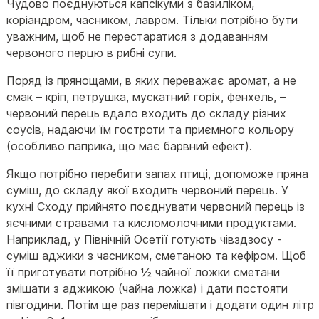
Чудово поєднуються капсікуми з базиліком,
коріандром, часником, лавром. Тільки потрібно бути
уважним, щоб не перестаратися з додаванням
червоного перцю в рибні супи.
Поряд із прянощами, в яких переважає аромат, а не
смак – кріп, петрушка, мускатний горіх, фенхель, –
червоний перець вдало входить до складу різних
соусів, надаючи їм гостроти та приємного кольору
(особливо паприка, що має барвний ефект).
Якщо потрібно перебити запах птиці, допоможе пряна
суміш, до складу якої входить червоний перець. У
кухні Сходу прийнято поєднувати червоний перець із
яєчними стравами та кисломолочними продуктами.
Наприклад, у Північній Осетії готують чівздзосу -
суміш аджики з часником, сметаною та кефіром. Щоб
її приготувати потрібно ½ чайної ложки сметани
змішати з аджикою (чайна ложка) і дати постояти
півгодини. Потім ще раз перемішати і додати один літр