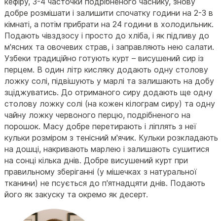
кефіру, 3-4 часточки подрібненого часнику, знову
добре розмішати і залишити спочатку години на 2-3 в
кімнаті, а потім прибрати на 24 години в холодильник.
Подають чівздзосу і просто до хліба, і як підливу до
м'ясних та овочевих страв, і заправляють нею салати.
Узбеки традиційно готують курт – висушений сир із
перцем. В один літр кисляку додають одну столову
ложку солі, підвішують у марлі та залишають на добу
зціджуватись. До отриманого сиру додають ще одну
столову ложку солі (на кожен кілограм сиру) та одну
чайну ложку червоного перцю, подрібненого на
порошок. Масу добре перетирають і ліплять з неї
кульки розміром з тенісний м'ячик. Кульки розкладають
на дошці, накривають марлею і залишають сушитися
на сонці кілька днів. Добре висушений курт при
правильному зберіганні (у мішечках з натуральної
тканини) не псується до п'ятнадцяти днів. Подають
його як закуску та окремо як десерт.