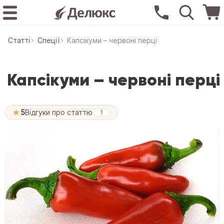
Статтi
Спеції
Капсікуми – червоні перці
Капсікуми – червоні перці
★
5
Відгуки про статтю
1