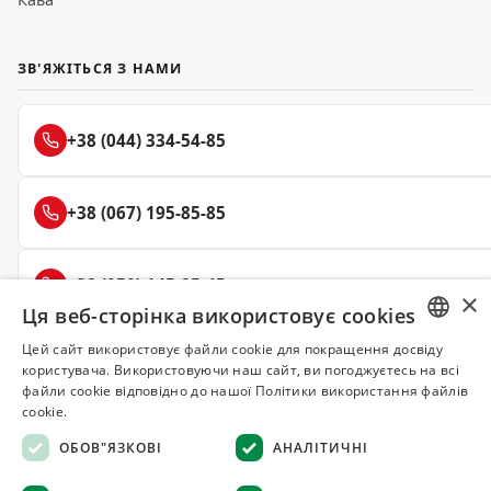
ЗВ'ЯЖІТЬСЯ З НАМИ
+38 (044) 334-54-85
+38 (067) 195-85-85
+38 (050) 145-85-45
×
Ця веб-сторінка використовує cookies
Цей сайт використовує файли cookie для покращення досвіду
RUSSIAN
користувача. Використовуючи наш сайт, ви погоджуєтесь на всі
Делюкс
файли cookie відповідно до нашої Політики використання файлів
UKRAINIAN
cookie.
СПЕЦІЇ ТА ПРЯНОЩІ
ОБОВ"ЯЗКОВІ
АНАЛІТИЧНІ
© 2008–2026 Магазин спецій та прянощів Делюкс, Київ