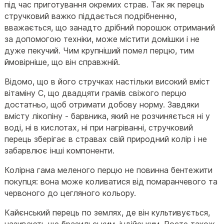
під час приготування окремих страв. Так як перець
стручковий важко піддається подрібненню,
вважається, що занадто дрібний порошок отриманий
за допомогою техніки, може містити домішки і не
дуже пекучий. Чим крупніший помел перцю, тим
ймовірніше, що він справжній.
Відомо, що в його стручках настільки високий вміст
вітаміну С, що двадцяти грамів свіжого перцю
достатньо, щоб отримати добову норму. Завдяки
вмісту лікопіну - барвника, який не розчиняється ні у
воді, ні в кислотах, ні при нагріванні, стручковий
перець зберігає в стравах свій природний колір і не
забарвлює інші компоненти.
Колірна гама меленого перцю не повинна бентежити
покупця: вона може коливатися від помаранчевого та
червоного до цегляного кольору.
Кайєнський перець по землях, де він культивується,