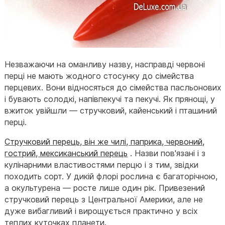
Незважаючи на оманливу назву, насправді червоні
перці не мають жодного стосунку до сімейства
перцевих. Вони відносяться до сімейства пасльонових
і бувають солодкі, напівпекучі та пекучі. Як прянощі, у
вжиток увійшли — стручковий, кайенський і пташиний
перці.
Стручковий перець, він же чилі, паприка, червоний,
гострий, мексиканський перець
. Назви пов'язані і з
кулінарними властивостями перцю і з тим, звідки
походить сорт. У дикій флорі рослина є багаторічною,
а окультурена — росте лише один рік. Привезений
стручковий перець з Центральної Америки, але не
дуже вибагливий і вирощується практично у всіх
теплих куточках планети.