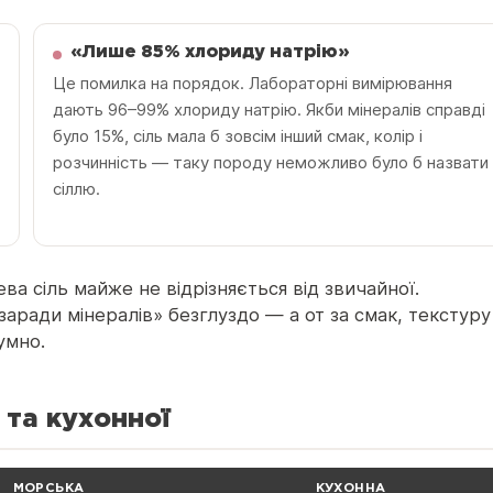
«Лише 85% хлориду натрію»
Це помилка на порядок. Лабораторні вимірювання
дають 96–99% хлориду натрію. Якби мінералів справді
було 15%, сіль мала б зовсім інший смак, колір і
розчинність — таку породу неможливо було б назвати
сіллю.
а сіль майже не відрізняється від звичайної.
аради мінералів» безглуздо — а от за смак, текстуру
умно.
 та кухонної
МОРСЬКА
КУХОННА