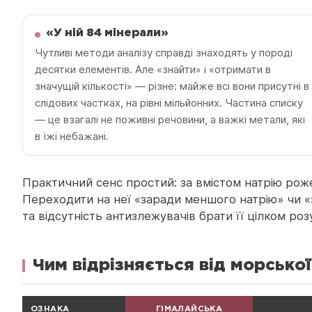
«У ній 84 мінерали»
Чутливі методи аналізу справді знаходять у породі
десятки елементів. Але «знайти» і «отримати в
значущій кількості» — різне: майже всі вони присутні в
слідових частках, на рівні мільйонних. Частина списку
— це взагалі не поживні речовини, а важкі метали, які
в їжі небажані.
Практичний сенс простий: за вмістом натрію рожев
Переходити на неї «заради меншого натрію» чи «з
та відсутність антизлежувачів брати її цілком роз
Чим відрізняється від морської
ОЗНАКА
ГІМАЛАЙСЬКА