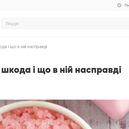
Пн
ода і що в ній насправді
 шкода і що в ній насправді