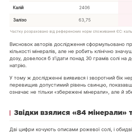
Калій
2406
Залізо
63,75
Частку розраховано від референсних норм споживання ЄС: кальцій
Висновок авторів дослідження сформульовано пря
кількості мінералів, але не робить клінічно знач
дозу, довелося б з'їдати понад 30 грамів солі н
натрію.
У тому ж дослідженні виявився і зворотний бік не
перевищив допустимий рівень свинцю, показавши 
означає не тільки «збережені мінерали», але й з
Звідки взялися «84 мінерали» 
Дві цифри кочують описами рожевої солі, і обидв