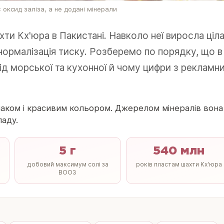
 оксид заліза, а не додані мінерали
хти Кх'юра в Пакистані. Навколо неї виросла ціл
 нормалізація тиску. Розберемо по порядку, що в
 від морської та кухонної й чому цифри з рекламн
смаком і красивим кольором. Джерелом мінералів вона
ладу.
5 г
540 млн
добовий максимум солі за
років пластам шахти Кх'юра
ВООЗ