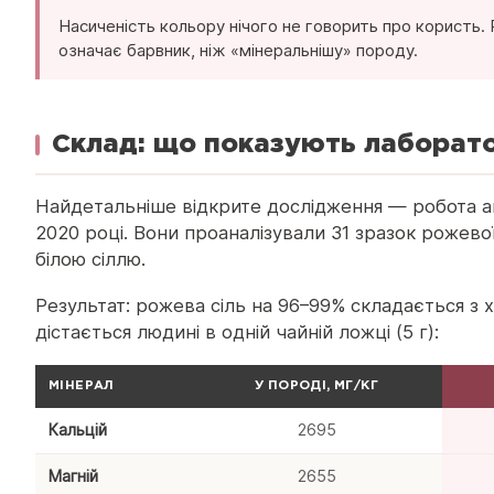
Насиченість кольору нічого не говорить про користь. 
означає барвник, ніж «мінеральнішу» породу.
Склад: що показують лаборато
Найдетальніше відкрите дослідження — робота ав
2020 році. Вони проаналізували 31 зразок рожевої
білою сіллю.
Результат: рожева сіль на 96–99% складається з х
дістається людині в одній чайній ложці (5 г):
МІНЕРАЛ
У ПОРОДІ, МГ/КГ
Кальцій
2695
Магній
2655