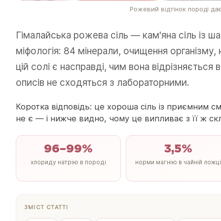
Рожевий відтінок породі дає
Гімалайська рожева сіль — кам'яна сіль із ша
міфологія: 84 мінерали, очищення організму,
цій солі є насправді, чим вона відрізняється
описів не сходяться з лабораторними.
Коротка відповідь: це хороша сіль із приємним 
не є — і нижче видно, чому це випливає з її ж ск
96–99%
3,5%
хлориду натрію в породі
норми магнію в чайній ложці
ЗМІСТ СТАТТІ