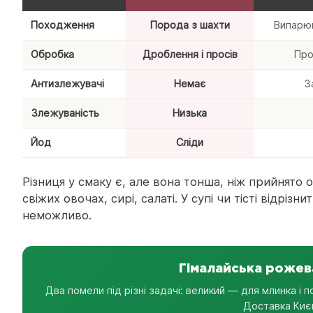
Походження
Порода з шахти
Випарюв
Обробка
Дроблення і просів
Про
Антизлежувачі
Немає
З
Злежуваність
Низька
Йод
Сліди
Різниця у смаку є, але вона тонша, ніж прийнято 
свіжих овочах, сирі, салаті. У супі чи тісті відрізн
неможливо.
Гімалайська рожева
Два помели під різні задачі: великий — для млинка і 
Доставка Києв