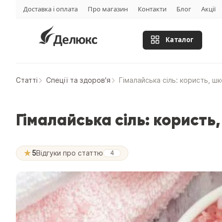
Доставка і оплата
Про магазин
Контакти
Блог
Акції
Каталог
Статтi
Спеції та здоров'я
Гімалайська сіль: користь, шк
Гімалайська сіль: користь,
★
5
Відгуки про статтю
4