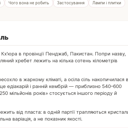
і
Чого вона не робить
Застосування
Лампи і плитки
іль
і Кх'юра в провінції Пенджаб, Пакистан. Попри назву,
ляний хребет лежить на кілька сотень кілометрів
сохло в жаркому кліматі, а осіла сіль накопичилася 
це едіакарій і ранній кембрій — приблизно 540–600
250 мільйонів років» стосується іншого періоду й
лежить від пласта: в одній партії трапляються кристал
на варіація, а не показник якості.