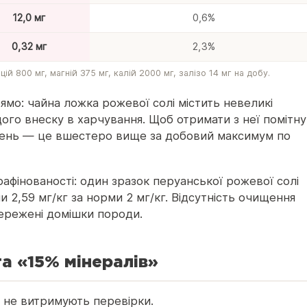
12,0 мг
0,6%
0,32 мг
2,3%
 800 мг, магній 375 мг, калій 2000 мг, залізо 14 мг на добу.
мо: чайна ложка рожевої солі містить невеликі
ущого внеску в харчування. Щоб отримати з неї помітну
а день — це вшестеро вище за добовий максимум по
рафінованості: один зразок перуанської рожевої солі
2,59 мг/кг за норми 2 мг/кг. Відсутність очищення
бережені домішки породи.
та «15% мінералів»
і не витримують перевірки.