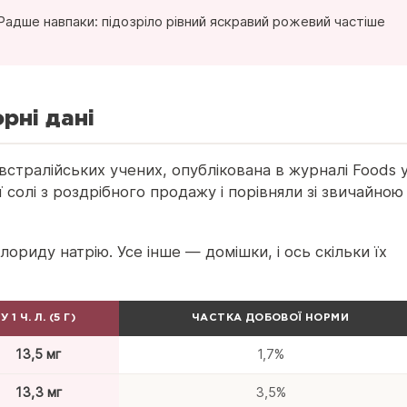
Радше навпаки: підозріло рівний яскравий рожевий частіше
рні дані
стралійських учених, опублікована в журналі Foods 
 солі з роздрібного продажу і порівняли зі звичайною
лориду натрію. Усе інше — домішки, і ось скільки їх
У 1 Ч. Л. (5 Г)
ЧАСТКА ДОБОВОЇ НОРМИ
13,5 мг
1,7%
13,3 мг
3,5%