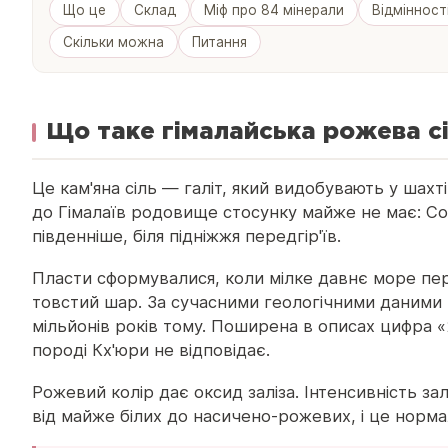
Що це
Склад
Міф про 84 мінерали
Відмінност
Скільки можна
Питання
Що таке гімалайська рожева с
Це кам'яна сіль — галіт, який видобувають у шахт
до Гімалаїв родовище стосунку майже не має: Со
південніше, біля підніжжя передгір'їв.
Пласти сформувалися, коли мілке давнє море пере
товстий шар. За сучасними геологічними даними 
мільйонів років тому. Поширена в описах цифра «
породі Кх'юри не відповідає.
Рожевий колір дає оксид заліза. Інтенсивність за
від майже білих до насичено-рожевих, і це нормаль