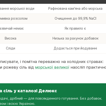
ання морської води
Рафінована кам'яна або морська
мивка розсолом
Очищення до 99,9% NaCl
азвичай немає
Як правило є
Висока
Низька за рахунок добавок
Сліди
Додається при йодуванні
описувати, і помітна переважно на холодних стравах:
ити рожеву сіль від
морської великої
наосліп практичн
 сіль у каталозі Делюкс
подачі, дрібний — для повсякденного готування. Без добавок.
ом і всією Україною.